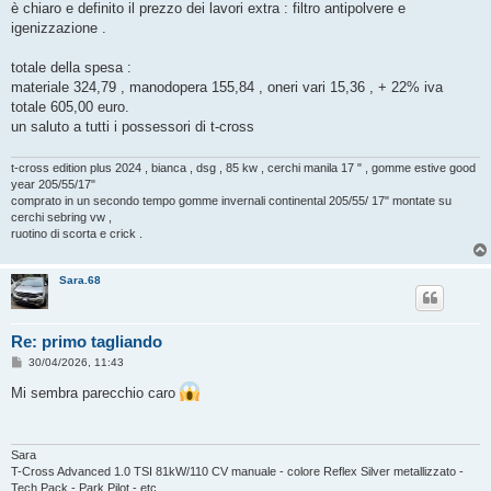
è chiaro e definito il prezzo dei lavori extra : filtro antipolvere e
igenizzazione .
totale della spesa :
materiale 324,79 , manodopera 155,84 , oneri vari 15,36 , + 22% iva
totale 605,00 euro.
un saluto a tutti i possessori di t-cross
t-cross edition plus 2024 , bianca , dsg , 85 kw , cerchi manila 17 " , gomme estive good
year 205/55/17"
comprato in un secondo tempo gomme invernali continental 205/55/ 17" montate su
cerchi sebring vw ,
ruotino di scorta e crick .
Sara.68
Re: primo tagliando
M
30/04/2026, 11:43
e
s
Mi sembra parecchio caro
s
a
g
g
i
Sara
o
T-Cross Advanced 1.0 TSI 81kW/110 CV manuale - colore Reflex Silver metallizzato -
Tech Pack - Park Pilot - etc..