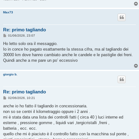
Max73
Re: primo tagliando
M
01/06/2026, 23:07
e
s
Ho letto solo ora il messaggio.
s
Io in conce ho pagato esattamente la stessa cifra, ma al tagliando dei
a
g
30000 km dove hanno cambiato anche le candele e le pastiglie dei freni.
g
Quindi anche a me pare un po’ eccessivo
i
o
giorgio b.
Re: primo tagliando
M
02/06/2026, 10:21
e
s
anche io ho fatto il tagliando in concessionaria.
s
non so se centri il kilometraggio oppure i 2 anni .
a
g
mi è stata data una lista dei controlli fatti ( circa 40 ) luci interne ed
g
esterne , pressione gomme , liquidi vari ,tergicristalli ,freni ,
i
o
batteria , ecc. ecc.
quello che mi è piaciuto è il controllo fatto con la macchina sul ponte ,