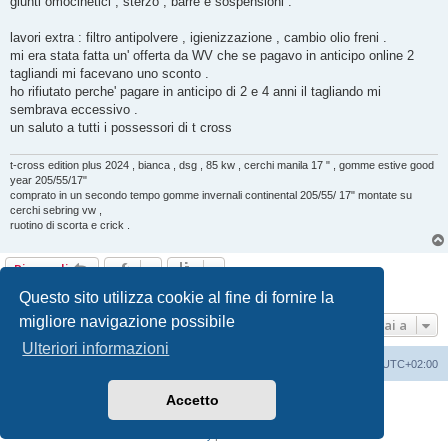
giunti omocinetici , sterzo , barre e sospensioni .
lavori extra : filtro antipolvere , igienizzazione , cambio olio freni .
mi era stata fatta un' offerta da WV che se pagavo in anticipo online 2
tagliandi mi facevano uno sconto .
ho rifiutato perche' pagare in anticipo di 2 e 4 anni il tagliando mi
sembrava eccessivo .
un saluto a tutti i possessori di t cross
t-cross edition plus 2024 , bianca , dsg , 85 kw , cerchi manila 17 " , gomme estive good
year 205/55/17"
comprato in un secondo tempo gomme invernali continental 205/55/ 17" montate su
cerchi sebring vw ,
ruotino di scorta e crick .
Rispondi
4 messaggi • Pagina
1
di
1
Questo sito utilizza cookie al fine di fornire la
migliore navigazione possibile
Vai a
Ulteriori informazioni
T-Cross Club
T-Cross Club
Tutti gli orari sono
UTC+02:00
Accetto
Creato da
phpBB
® Forum Software © phpBB Limited
Traduzione Italiana
phpBB-Italia.it
Privacy
|
Condizioni