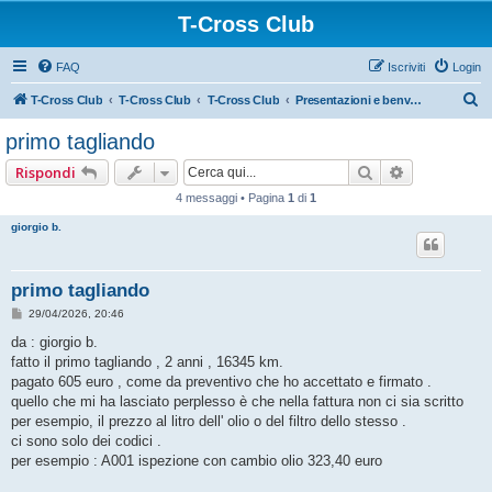
T-Cross Club
FAQ
Iscriviti
Login
C
T-Cross Club
T-Cross Club
T-Cross Club
Presentazioni e benvenuto ai nuovi membri
e
primo tagliando
r
Cerca
Ricerca ava
Rispondi
c
4 messaggi • Pagina
1
di
1
a
giorgio b.
primo tagliando
M
29/04/2026, 20:46
e
s
da : giorgio b.
s
fatto il primo tagliando , 2 anni , 16345 km.
a
g
pagato 605 euro , come da preventivo che ho accettato e firmato .
g
quello che mi ha lasciato perplesso è che nella fattura non ci sia scritto
i
o
per esempio, il prezzo al litro dell' olio o del filtro dello stesso .
ci sono solo dei codici .
per esempio : A001 ispezione con cambio olio 323,40 euro