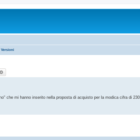
 Versioni
rca
Ricerca avanzata
erno" che mi hanno inserito nella proposta di acquisto per la modica cifra di 23