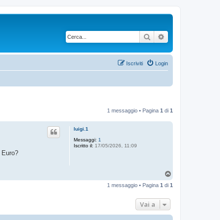
Cerca
Ricerca avanzata
Iscriviti
Login
1 messaggio • Pagina
1
di
1
luigi.1
Messaggi:
1
Iscritto il:
17/05/2026, 11:09
0 Euro?
T
o
1 messaggio • Pagina
1
di
1
p
Vai a