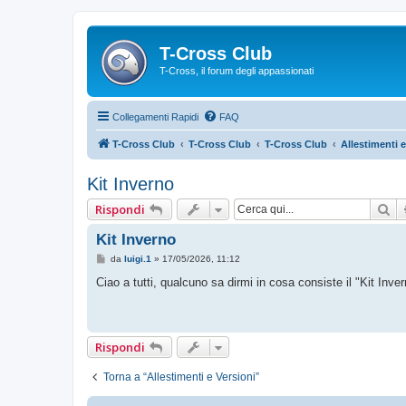
T-Cross Club
T-Cross, il forum degli appassionati
Collegamenti Rapidi
FAQ
T-Cross Club
T-Cross Club
T-Cross Club
Allestimenti e
Kit Inverno
Ce
Rispondi
Kit Inverno
M
da
luigi.1
»
17/05/2026, 11:12
e
s
Ciao a tutti, qualcuno sa dirmi in cosa consiste il "Kit Inv
s
a
g
g
i
Rispondi
o
Torna a “Allestimenti e Versioni”