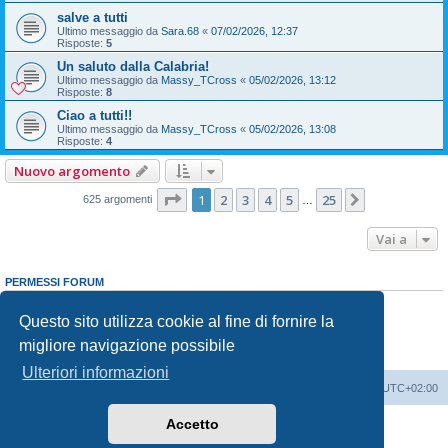
salve a tutti
Ultimo messaggio da
Sara.68
«
07/02/2026, 12:37
Risposte:
5
Un saluto dalla Calabria!
Ultimo messaggio da
Massy_TCross
«
05/02/2026, 13:12
Risposte:
8
Ciao a tutti!!
Ultimo messaggio da
Massy_TCross
«
05/02/2026, 13:08
Risposte:
4
Nuovo argomento
Pagina
1
di
25
1
2
3
4
5
25
Prossimo
625 argomenti
…
Vai a
PERMESSI FORUM
Non puoi
aprire nuovi argomenti
Non puoi
rispondere negli argomenti
Questo sito utilizza cookie al fine di fornire la
Non puoi
modificare i tuoi messaggi
migliore navigazione possibile
Non puoi
cancellare i tuoi messaggi
Non puoi
inviare allegati
Ulteriori informazioni
T-Cross Club
T-Cross Club
Tutti gli orari sono
UTC+02:00
Accetto
Creato da
phpBB
® Forum Software © phpBB Limited
Traduzione Italiana
phpBB-Italia.it