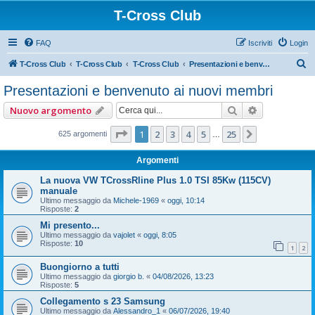
T-Cross Club
FAQ
Iscriviti
Login
C
T-Cross Club
T-Cross Club
T-Cross Club
Presentazioni e benvenuto ai nuovi membri
e
Presentazioni e benvenuto ai nuovi membri
r
Cerca
Ricerca ava
Nuovo argomento
c
a
Pagina
1
di
25
1
2
3
4
5
25
Prossimo
625 argomenti
…
Argomenti
La nuova VW TCrossRline Plus 1.0 TSI 85Kw (115CV)
manuale
Ultimo messaggio da
Michele-1969
«
oggi, 10:14
Risposte:
2
Mi presento...
Ultimo messaggio da
vajolet
«
oggi, 8:05
Risposte:
10
1
2
Buongiorno a tutti
Ultimo messaggio da
giorgio b.
«
04/08/2026, 13:23
Risposte:
5
Collegamento s 23 Samsung
Ultimo messaggio da
Alessandro_1
«
06/07/2026, 19:40