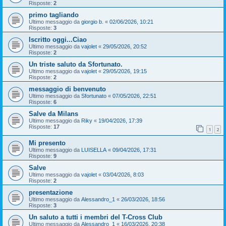
Risposte:
2
primo tagliando
Ultimo messaggio da
giorgio b.
«
02/06/2026, 10:21
Risposte:
3
Iscritto oggi...Ciao
Ultimo messaggio da
vajolet
«
29/05/2026, 20:52
Risposte:
2
Un triste saluto da Sfortunato.
Ultimo messaggio da
vajolet
«
29/05/2026, 19:15
Risposte:
2
messaggio di benvenuto
Ultimo messaggio da
Sfortunato
«
07/05/2026, 22:51
Risposte:
6
Salve da Milans
Ultimo messaggio da
Riky
«
19/04/2026, 17:39
Risposte:
17
1
2
Mi presento
Ultimo messaggio da
LUISELLA
«
09/04/2026, 17:31
Risposte:
9
Salve
Ultimo messaggio da
vajolet
«
03/04/2026, 8:03
Risposte:
2
presentazione
Ultimo messaggio da
Alessandro_1
«
26/03/2026, 18:56
Risposte:
3
Un saluto a tutti i membri del T-Cross Club
Ultimo messaggio da
Alessandro_1
«
16/03/2026, 20:38