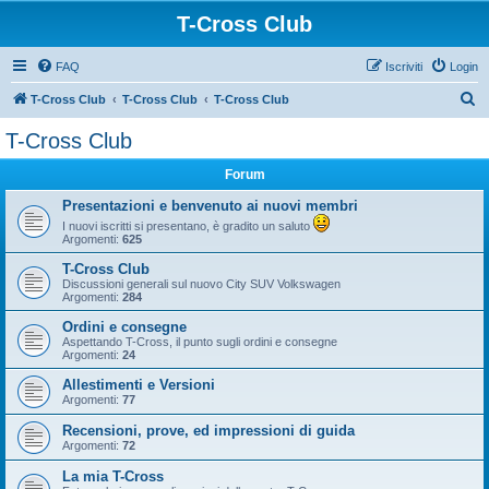
T-Cross Club
FAQ
Iscriviti
Login
C
T-Cross Club
T-Cross Club
T-Cross Club
e
T-Cross Club
r
Forum
c
a
Presentazioni e benvenuto ai nuovi membri
I nuovi iscritti si presentano, è gradito un saluto
Argomenti:
625
T-Cross Club
Discussioni generali sul nuovo City SUV Volkswagen
Argomenti:
284
Ordini e consegne
Aspettando T-Cross, il punto sugli ordini e consegne
Argomenti:
24
Allestimenti e Versioni
Argomenti:
77
Recensioni, prove, ed impressioni di guida
Argomenti:
72
La mia T-Cross