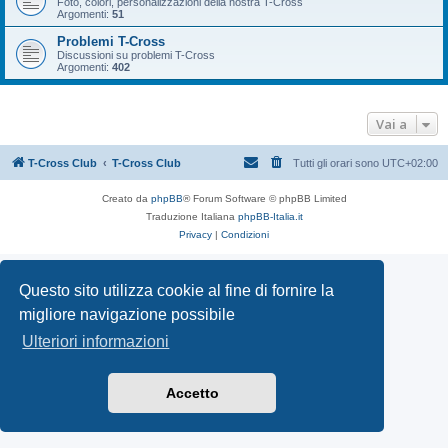
Foto, colori, personalizzazioni della nostra T-Cross
Argomenti:
51
Problemi T-Cross
Discussioni su problemi T-Cross
Argomenti:
402
Vai a
T-Cross Club
T-Cross Club
Tutti gli orari sono
UTC+02:00
Creato da
phpBB
® Forum Software © phpBB Limited
Traduzione Italiana
phpBB-Italia.it
Privacy
|
Condizioni
Questo sito utilizza cookie al fine di fornire la
migliore navigazione possibile
Ulteriori informazioni
Accetto