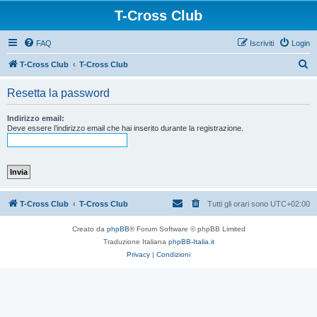
T-Cross Club
FAQ
Iscriviti
Login
C
T-Cross Club
T-Cross Club
e
Resetta la password
r
c
Indirizzo email:
Deve essere l’indirizzo email che hai inserito durante la registrazione.
a
T-Cross Club
T-Cross Club
Tutti gli orari sono
UTC+02:00
Creato da
phpBB
® Forum Software © phpBB Limited
Traduzione Italiana
phpBB-Italia.it
Privacy
|
Condizioni