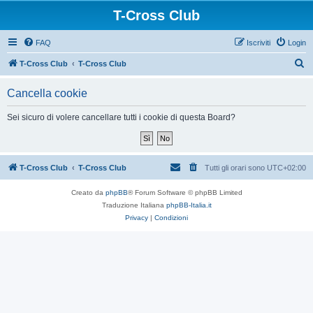
T-Cross Club
FAQ
Iscriviti
Login
C
T-Cross Club
T-Cross Club
e
Cancella cookie
r
c
Sei sicuro di volere cancellare tutti i cookie di questa Board?
a
T-Cross Club
T-Cross Club
Tutti gli orari sono
UTC+02:00
Creato da
phpBB
® Forum Software © phpBB Limited
Traduzione Italiana
phpBB-Italia.it
Privacy
|
Condizioni