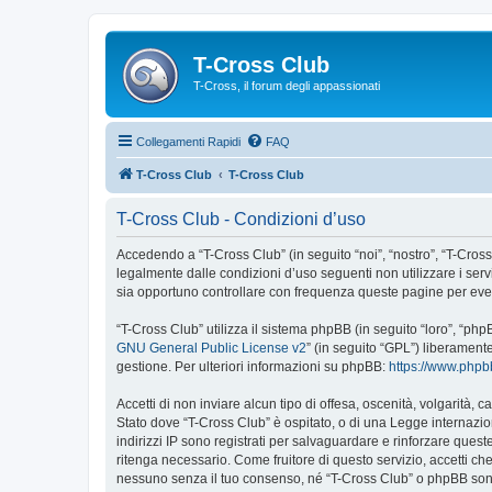
T-Cross Club
T-Cross, il forum degli appassionati
Collegamenti Rapidi
FAQ
T-Cross Club
T-Cross Club
T-Cross Club - Condizioni d’uso
Accedendo a “T-Cross Club” (in seguito “noi”, “nostro”, “T-Cross 
legalmente dalle condizioni d’uso seguenti non utilizzare i ser
sia opportuno controllare con frequenza queste pagine per event
“T-Cross Club” utilizza il sistema phpBB (in seguito “loro”, “p
GNU General Public License v2
” (in seguito “GPL”) liberament
gestione. Per ulteriori informazioni su phpBB:
https://www.php
Accetti di non inviare alcun tipo di offesa, oscenità, volgarità,
Stato dove “T-Cross Club” è ospitato, o di una Legge internazion
indirizzi IP sono registrati per salvaguardare e rinforzare quest
ritenga necessario. Come fruitore di questo servizio, accetti c
nessuno senza il tuo consenso, né “T-Cross Club” o phpBB sono