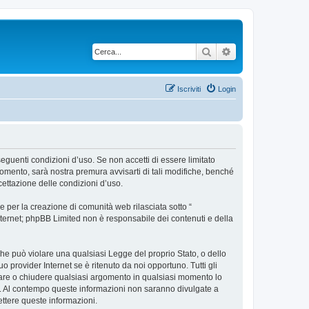
Cerca
Ricerca avanzata
Iscriviti
Login
 seguenti condizioni d’uso. Se non accetti di essere limitato
omento, sarà nostra premura avvisarti di tali modifiche, benché
cettazione delle condizioni d’uso.
 per la creazione di comunità web rilasciata sotto “
 internet; phpBB Limited non è responsabile dei contenuti e della
 che può violare una qualsiasi Legge del proprio Stato, o dello
 provider Internet se è ritenuto da noi opportuno. Tutti gli
postare o chiudere qualsiasi argomento in qualsiasi momento lo
se. Al contempo queste informazioni non saranno divulgate a
ttere queste informazioni.