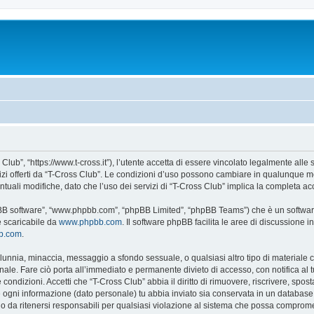
Club”, “https://www.t-cross.it”), l’utente accetta di essere vincolato legalmente alle
vizi offerti da “T-Cross Club”. Le condizioni d’uso possono cambiare in qualunque m
uali modifiche, dato che l’uso dei servizi di “T-Cross Club” implica la completa ac
hpBB software”, “www.phpbb.com”, “phpBB Limited”, “phpBB Teams”) che è un software
e scaricabile da
www.phpbb.com
. Il software phpBB facilita le aree di discussione
bb.com
.
 calunnia, minaccia, messaggio a sfondo sessuale, o qualsiasi altro tipo di materiale
ale. Fare ciò porta all’immediato e permanente divieto di accesso, con notifica al tuo
e condizioni. Accetti che “T-Cross Club” abbia il diritto di rimuovere, riscrivere, s
he ogni informazione (dato personale) tu abbia inviato sia conservata in un databa
 da ritenersi responsabili per qualsiasi violazione al sistema che possa comprome