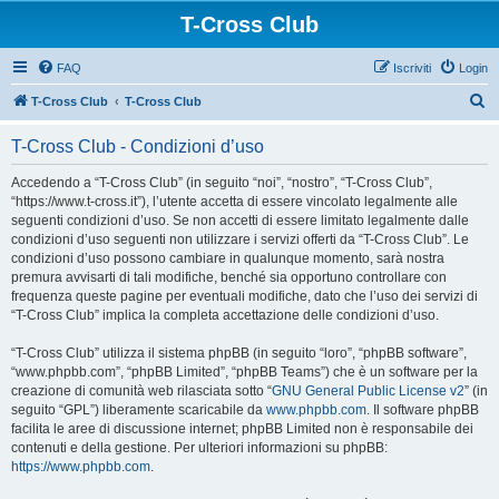
T-Cross Club
FAQ
Iscriviti
Login
C
T-Cross Club
T-Cross Club
e
T-Cross Club - Condizioni d’uso
r
c
Accedendo a “T-Cross Club” (in seguito “noi”, “nostro”, “T-Cross Club”,
“https://www.t-cross.it”), l’utente accetta di essere vincolato legalmente alle
a
seguenti condizioni d’uso. Se non accetti di essere limitato legalmente dalle
condizioni d’uso seguenti non utilizzare i servizi offerti da “T-Cross Club”. Le
condizioni d’uso possono cambiare in qualunque momento, sarà nostra
premura avvisarti di tali modifiche, benché sia opportuno controllare con
frequenza queste pagine per eventuali modifiche, dato che l’uso dei servizi di
“T-Cross Club” implica la completa accettazione delle condizioni d’uso.
“T-Cross Club” utilizza il sistema phpBB (in seguito “loro”, “phpBB software”,
“www.phpbb.com”, “phpBB Limited”, “phpBB Teams”) che è un software per la
creazione di comunità web rilasciata sotto “
GNU General Public License v2
” (in
seguito “GPL”) liberamente scaricabile da
www.phpbb.com
. Il software phpBB
facilita le aree di discussione internet; phpBB Limited non è responsabile dei
contenuti e della gestione. Per ulteriori informazioni su phpBB:
https://www.phpbb.com
.