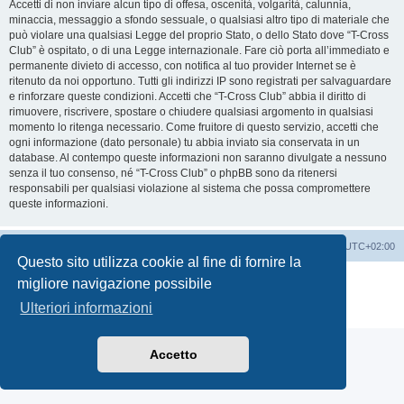
Accetti di non inviare alcun tipo di offesa, oscenità, volgarità, calunnia,
minaccia, messaggio a sfondo sessuale, o qualsiasi altro tipo di materiale che
può violare una qualsiasi Legge del proprio Stato, o dello Stato dove “T-Cross
Club” è ospitato, o di una Legge internazionale. Fare ciò porta all’immediato e
permanente divieto di accesso, con notifica al tuo provider Internet se è
ritenuto da noi opportuno. Tutti gli indirizzi IP sono registrati per salvaguardare
e rinforzare queste condizioni. Accetti che “T-Cross Club” abbia il diritto di
rimuovere, riscrivere, spostare o chiudere qualsiasi argomento in qualsiasi
momento lo ritenga necessario. Come fruitore di questo servizio, accetti che
ogni informazione (dato personale) tu abbia inviato sia conservata in un
database. Al contempo queste informazioni non saranno divulgate a nessuno
senza il tuo consenso, né “T-Cross Club” o phpBB sono da ritenersi
responsabili per qualsiasi violazione al sistema che possa compromettere
queste informazioni.
T-Cross Club
T-Cross Club
Tutti gli orari sono
UTC+02:00
Questo sito utilizza cookie al fine di fornire la
Creato da
phpBB
® Forum Software © phpBB Limited
migliore navigazione possibile
Traduzione Italiana
phpBB-Italia.it
Ulteriori informazioni
Privacy
|
Condizioni
Accetto