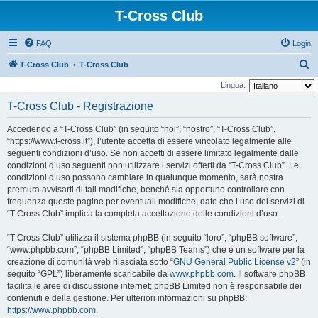
T-Cross Club
FAQ
Login
C
T-Cross Club
T-Cross Club
e
Lingua:
r
T-Cross Club - Registrazione
c
Accedendo a “T-Cross Club” (in seguito “noi”, “nostro”, “T-Cross Club”,
a
“https://www.t-cross.it”), l’utente accetta di essere vincolato legalmente alle
seguenti condizioni d’uso. Se non accetti di essere limitato legalmente dalle
condizioni d’uso seguenti non utilizzare i servizi offerti da “T-Cross Club”. Le
condizioni d’uso possono cambiare in qualunque momento, sarà nostra
premura avvisarti di tali modifiche, benché sia opportuno controllare con
frequenza queste pagine per eventuali modifiche, dato che l’uso dei servizi di
“T-Cross Club” implica la completa accettazione delle condizioni d’uso.
“T-Cross Club” utilizza il sistema phpBB (in seguito “loro”, “phpBB software”,
“www.phpbb.com”, “phpBB Limited”, “phpBB Teams”) che è un software per la
creazione di comunità web rilasciata sotto “
GNU General Public License v2
” (in
seguito “GPL”) liberamente scaricabile da
www.phpbb.com
. Il software phpBB
facilita le aree di discussione internet; phpBB Limited non è responsabile dei
contenuti e della gestione. Per ulteriori informazioni su phpBB:
https://www.phpbb.com
.