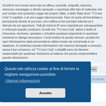
Accetti di non inviare alcun tipo di offesa, oscenità, volgarità, calunnia,
minaccia, messaggio a sfondo sessuale, o qualsiasi altro tipo di materiale che
può violare una qualsiasi Legge del proprio Stato, o dello Stato dove “T-Cross
Club” è ospitato, o di una Legge internazionale. Fare ciò porta all’immediato e
permanente divieto di accesso, con notifica al tuo provider Internet se è
ritenuto da noi opportuno. Tutti gli indirizzi IP sono registrati per salvaguardare
e rinforzare queste condizioni. Accetti che “T-Cross Club” abbia il diritto di
rimuovere, riscrivere, spostare o chiudere qualsiasi argomento in qualsiasi
momento lo ritenga necessario. Come fruitore di questo servizio, accetti che
ogni informazione (dato personale) tu abbia inviato sia conservata in un
database. Al contempo queste informazioni non saranno divulgate a nessuno
senza il tuo consenso, né “T-Cross Club” o phpBB sono da ritenersi
responsabili per qualsiasi violazione al sistema che possa compromettere
queste informazioni.
Questo sito utilizza cookie al fine di fornire la
migliore navigazione possibile
T-Cross Club
T-Cross Club
Tutti gli orari sono
UTC+02:00
Ulteriori informazioni
Creato da
phpBB
® Forum Software © phpBB Limited
Traduzione Italiana
phpBB-Italia.it
Accetto
Privacy
|
Condizioni