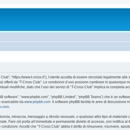
Club”, “https://www.t-cross.it”), l’utente accetta di essere vincolato legalmente alle
vizi offerti da “T-Cross Club”. Le condizioni d’uso possono cambiare in qualunque m
uali modifiche, dato che l’uso dei servizi di “T-Cross Club” implica la completa ac
hpBB software”, “www.phpbb.com”, “phpBB Limited”, “phpBB Teams”) che è un software
e scaricabile da
www.phpbb.com
. Il software phpBB facilita le aree di discussione
bb.com
.
 calunnia, minaccia, messaggio a sfondo sessuale, o qualsiasi altro tipo di materiale
ale. Fare ciò porta all’immediato e permanente divieto di accesso, con notifica al tuo
e condizioni. Accetti che “T-Cross Club” abbia il diritto di rimuovere, riscrivere, s