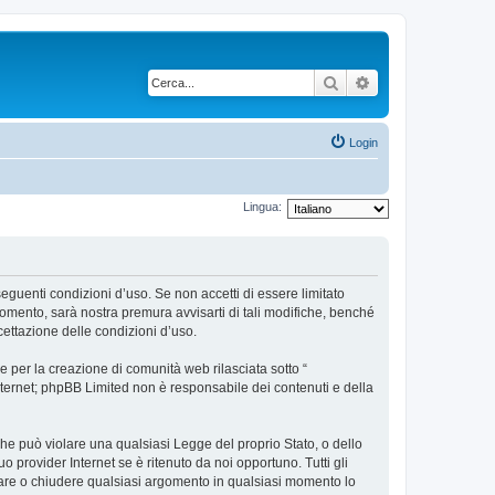
Cerca
Ricerca avanzata
Login
Lingua:
 seguenti condizioni d’uso. Se non accetti di essere limitato
omento, sarà nostra premura avvisarti di tali modifiche, benché
cettazione delle condizioni d’uso.
 per la creazione di comunità web rilasciata sotto “
 internet; phpBB Limited non è responsabile dei contenuti e della
 che può violare una qualsiasi Legge del proprio Stato, o dello
 provider Internet se è ritenuto da noi opportuno. Tutti gli
postare o chiudere qualsiasi argomento in qualsiasi momento lo