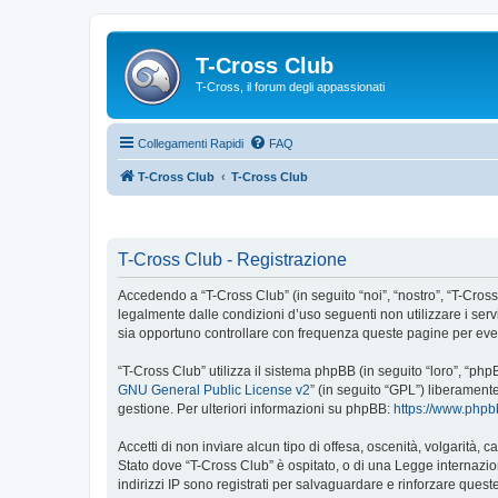
T-Cross Club
T-Cross, il forum degli appassionati
Collegamenti Rapidi
FAQ
T-Cross Club
T-Cross Club
T-Cross Club - Registrazione
Accedendo a “T-Cross Club” (in seguito “noi”, “nostro”, “T-Cross 
legalmente dalle condizioni d’uso seguenti non utilizzare i ser
sia opportuno controllare con frequenza queste pagine per event
“T-Cross Club” utilizza il sistema phpBB (in seguito “loro”, “p
GNU General Public License v2
” (in seguito “GPL”) liberament
gestione. Per ulteriori informazioni su phpBB:
https://www.php
Accetti di non inviare alcun tipo di offesa, oscenità, volgarità,
Stato dove “T-Cross Club” è ospitato, o di una Legge internazion
indirizzi IP sono registrati per salvaguardare e rinforzare quest