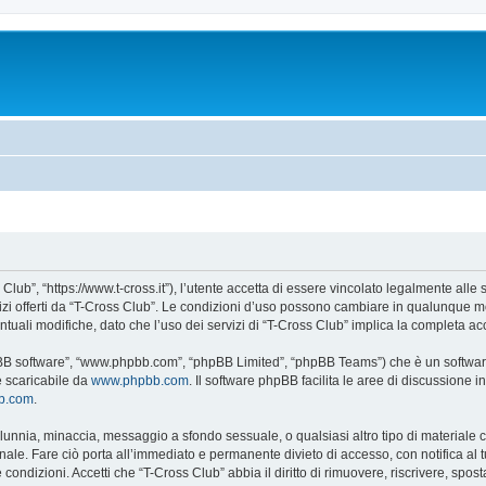
Club”, “https://www.t-cross.it”), l’utente accetta di essere vincolato legalmente alle
vizi offerti da “T-Cross Club”. Le condizioni d’uso possono cambiare in qualunque m
uali modifiche, dato che l’uso dei servizi di “T-Cross Club” implica la completa ac
hpBB software”, “www.phpbb.com”, “phpBB Limited”, “phpBB Teams”) che è un software
e scaricabile da
www.phpbb.com
. Il software phpBB facilita le aree di discussione
bb.com
.
 calunnia, minaccia, messaggio a sfondo sessuale, o qualsiasi altro tipo di materiale
ale. Fare ciò porta all’immediato e permanente divieto di accesso, con notifica al tuo
e condizioni. Accetti che “T-Cross Club” abbia il diritto di rimuovere, riscrivere, s