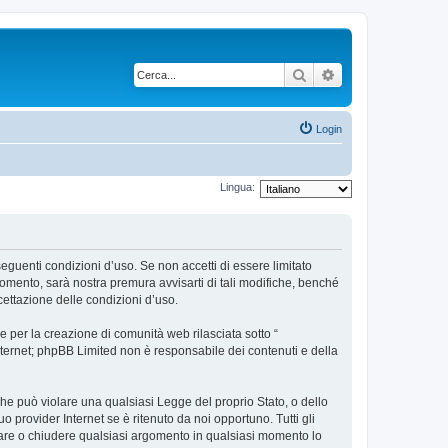
Cerca
Ricerca avanzata
Login
Lingua:
 seguenti condizioni d’uso. Se non accetti di essere limitato
omento, sarà nostra premura avvisarti di tali modifiche, benché
cettazione delle condizioni d’uso.
 per la creazione di comunità web rilasciata sotto “
 internet; phpBB Limited non è responsabile dei contenuti e della
 che può violare una qualsiasi Legge del proprio Stato, o dello
 provider Internet se è ritenuto da noi opportuno. Tutti gli
postare o chiudere qualsiasi argomento in qualsiasi momento lo