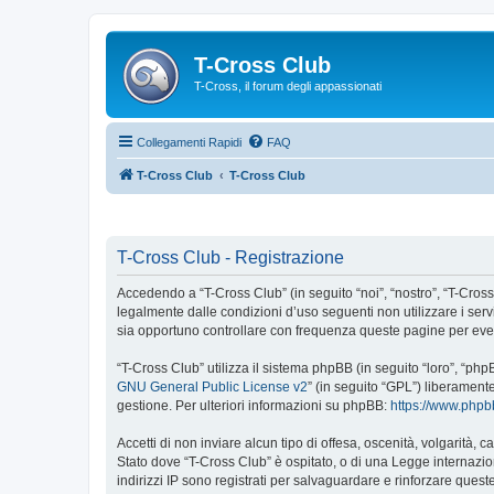
T-Cross Club
T-Cross, il forum degli appassionati
Collegamenti Rapidi
FAQ
T-Cross Club
T-Cross Club
T-Cross Club - Registrazione
Accedendo a “T-Cross Club” (in seguito “noi”, “nostro”, “T-Cross 
legalmente dalle condizioni d’uso seguenti non utilizzare i ser
sia opportuno controllare con frequenza queste pagine per event
“T-Cross Club” utilizza il sistema phpBB (in seguito “loro”, “p
GNU General Public License v2
” (in seguito “GPL”) liberament
gestione. Per ulteriori informazioni su phpBB:
https://www.php
Accetti di non inviare alcun tipo di offesa, oscenità, volgarità,
Stato dove “T-Cross Club” è ospitato, o di una Legge internazion
indirizzi IP sono registrati per salvaguardare e rinforzare quest