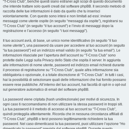
“T-Cross Club”, benché questi siano estranei agli scopi di questo documento
che intende trattare solo quelli creati dal software phpBB. Il secondo metodo di
raccolta delle tue informazioni è dato da quello che tu inserisci
volontariamente. Con questo sono intesi e non limitati ad essi: inviare
messaggi come utente ospite (in seguito “messaggi da ospite”), registrarsi su
“T-Cross Club” (in seguito “il tuo account”) e l’invio di messaggi dopo la
registrazione e l’accesso (in seguito “i tuoi messaggi”).
Il tuo account avrà, di base, un unico nome identificativo (in seguito “il tuo
nome utente”), una password da usare per accedere al tuo account (in seguito
“la tua password”) ed un indirizzo email valido (in seguito “la tua email”). Le
informazioni rilasciate per l’apertura dell’account su “T-Cross Club” sono
protette dalle Leggi sulla Privacy dello Stato che ospita il server. In aggiunta
alle informazioni di nome utente, password ed indirizzo email richiesti durante
il processo di registrazione su “T-Cross Club”, quale altra informazione sia
obbligatoria o opzionale, è a totale discrezione di “T-Cross Club”. In tutti i casi,
hai la possibilità di selezionare quali delle informazioni che hai fornito possano
essere rese pubbliche. All’interno del tuo account, hai facoltà di opt-in o opt-out
sul generatore automatico di email del software phpBB.
La password viene criptata (hash unidirezionale) per motivi di sicurezza. In
ogni caso ti raccomandiamo di non utilizzare la stessa password in troppi siti.
La tua password è il metodo di accesso al tuo account su “T-Cross Club”,
quindi proteggila attentamente. Ricorda che in nessuna circostanza affiliati di
“T-Cross Club”, phpBB o terzi possono legittimamente richiedere la tua
password. Nel caso dimenticassi la tua password, puoi utilizzare l’opzione “Ho
dimenticato la password” prevista dal software phpBB. Durante questo