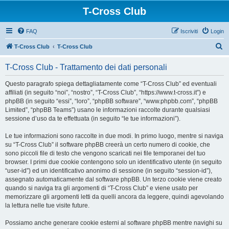
T-Cross Club
FAQ
Iscriviti
Login
C
T-Cross Club
T-Cross Club
e
T-Cross Club - Trattamento dei dati personali
r
c
Questo paragrafo spiega dettagliatamente come “T-Cross Club” ed eventuali
affiliati (in seguito “noi”, “nostro”, “T-Cross Club”, “https://www.t-cross.it”) e
a
phpBB (in seguito “essi”, “loro”, “phpBB software”, “www.phpbb.com”, “phpBB
Limited”, “phpBB Teams”) usano le informazioni raccolte durante qualsiasi
sessione d’uso da te effettuata (in seguito “le tue informazioni”).
Le tue informazioni sono raccolte in due modi. In primo luogo, mentre si naviga
su “T-Cross Club” il software phpBB creerà un certo numero di cookie, che
sono piccoli file di testo che vengono scaricati nei file temporanei del tuo
browser. I primi due cookie contengono solo un identificativo utente (in seguito
“user-id”) ed un identificativo anonimo di sessione (in seguito “session-id”),
assegnato automaticamente dal software phpBB. Un terzo cookie viene creato
quando si naviga tra gli argomenti di “T-Cross Club” e viene usato per
memorizzare gli argomenti letti da quelli ancora da leggere, quindi agevolando
la lettura nelle tue visite future.
Possiamo anche generare cookie esterni al software phpBB mentre navighi su