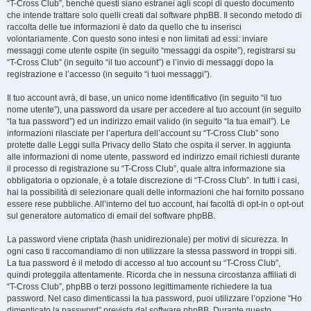
“T-Cross Club”, benché questi siano estranei agli scopi di questo documento
che intende trattare solo quelli creati dal software phpBB. Il secondo metodo di
raccolta delle tue informazioni è dato da quello che tu inserisci
volontariamente. Con questo sono intesi e non limitati ad essi: inviare
messaggi come utente ospite (in seguito “messaggi da ospite”), registrarsi su
“T-Cross Club” (in seguito “il tuo account”) e l’invio di messaggi dopo la
registrazione e l’accesso (in seguito “i tuoi messaggi”).
Il tuo account avrà, di base, un unico nome identificativo (in seguito “il tuo
nome utente”), una password da usare per accedere al tuo account (in seguito
“la tua password”) ed un indirizzo email valido (in seguito “la tua email”). Le
informazioni rilasciate per l’apertura dell’account su “T-Cross Club” sono
protette dalle Leggi sulla Privacy dello Stato che ospita il server. In aggiunta
alle informazioni di nome utente, password ed indirizzo email richiesti durante
il processo di registrazione su “T-Cross Club”, quale altra informazione sia
obbligatoria o opzionale, è a totale discrezione di “T-Cross Club”. In tutti i casi,
hai la possibilità di selezionare quali delle informazioni che hai fornito possano
essere rese pubbliche. All’interno del tuo account, hai facoltà di opt-in o opt-out
sul generatore automatico di email del software phpBB.
La password viene criptata (hash unidirezionale) per motivi di sicurezza. In
ogni caso ti raccomandiamo di non utilizzare la stessa password in troppi siti.
La tua password è il metodo di accesso al tuo account su “T-Cross Club”,
quindi proteggila attentamente. Ricorda che in nessuna circostanza affiliati di
“T-Cross Club”, phpBB o terzi possono legittimamente richiedere la tua
password. Nel caso dimenticassi la tua password, puoi utilizzare l’opzione “Ho
dimenticato la password” prevista dal software phpBB. Durante questo