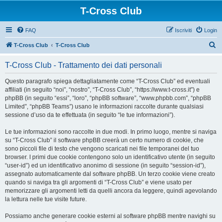
T-Cross Club
FAQ
Iscriviti
Login
C
T-Cross Club
T-Cross Club
e
T-Cross Club - Trattamento dei dati personali
r
c
Questo paragrafo spiega dettagliatamente come “T-Cross Club” ed eventuali
affiliati (in seguito “noi”, “nostro”, “T-Cross Club”, “https://www.t-cross.it”) e
a
phpBB (in seguito “essi”, “loro”, “phpBB software”, “www.phpbb.com”, “phpBB
Limited”, “phpBB Teams”) usano le informazioni raccolte durante qualsiasi
sessione d’uso da te effettuata (in seguito “le tue informazioni”).
Le tue informazioni sono raccolte in due modi. In primo luogo, mentre si naviga
su “T-Cross Club” il software phpBB creerà un certo numero di cookie, che
sono piccoli file di testo che vengono scaricati nei file temporanei del tuo
browser. I primi due cookie contengono solo un identificativo utente (in seguito
“user-id”) ed un identificativo anonimo di sessione (in seguito “session-id”),
assegnato automaticamente dal software phpBB. Un terzo cookie viene creato
quando si naviga tra gli argomenti di “T-Cross Club” e viene usato per
memorizzare gli argomenti letti da quelli ancora da leggere, quindi agevolando
la lettura nelle tue visite future.
Possiamo anche generare cookie esterni al software phpBB mentre navighi su