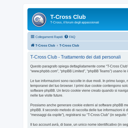
T-Cross Club
T-Cross, il forum degli appassionati
Collegamenti Rapidi
FAQ
T-Cross Club
T-Cross Club
T-Cross Club - Trattamento dei dati personali
Questo paragrafo spiega dettagliatamente come “T-Cross Club” ed e
“www.phpbb.com”, “phpBB Limited”, “phpBB Teams”) usano le infor
Le tue informazioni sono raccolte in due modi. In primo luogo, m
temporanei del tuo browser. I primi due cookie contengono solo 
software phpBB. Un terzo cookie viene creato quando si naviga t
nelle tue visite future.
Possiamo anche generare cookie esterni al software phpBB mentr
phpBB. Il secondo metodo di raccolta delle tue informazioni è d
“messaggi da ospite”), registrarsi su “T-Cross Club” (in seguito “
Il tuo account avrà, di base, un unico nome identificativo (in s