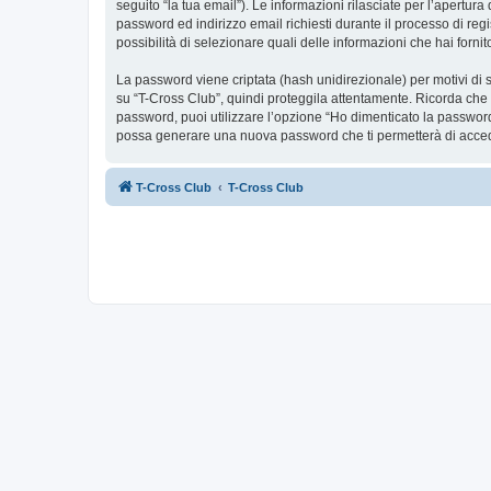
seguito “la tua email”). Le informazioni rilasciate per l’apertur
password ed indirizzo email richiesti durante il processo di regis
possibilità di selezionare quali delle informazioni che hai forn
La password viene criptata (hash unidirezionale) per motivi di s
su “T-Cross Club”, quindi proteggila attentamente. Ricorda che 
password, puoi utilizzare l’opzione “Ho dimenticato la password
possa generare una nuova password che ti permetterà di acce
T-Cross Club
T-Cross Club