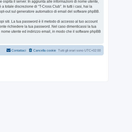
e ospita il server. In aggiunta alle informazioni di nome utente,
totale discrezione di “T-Cross Club”. In tutti i casi, hai la
 o opt-out sul generatore automatico di email del software phpBB.
ppi siti. La tua password è il metodo di accesso al tuo account
ente richiedere la tua password. Nel caso dimenticassi la tua
uo nome utente ed indirizzo email, in modo che il software phpBB
Contattaci
Cancella cookie
Tutti gli orari sono
UTC+02:00