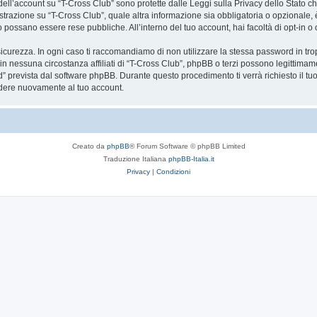
a dell’account su “T-Cross Club” sono protette dalle Leggi sulla Privacy dello Stato ch
trazione su “T-Cross Club”, quale altra informazione sia obbligatoria o opzionale, è a 
ito possano essere rese pubbliche. All’interno del tuo account, hai facoltà di opt-in
icurezza. In ogni caso ti raccomandiamo di non utilizzare la stessa password in tro
in nessuna circostanza affiliati di “T-Cross Club”, phpBB o terzi possono legittimam
” prevista dal software phpBB. Durante questo procedimento ti verrà richiesto il t
dere nuovamente al tuo account.
Creato da
phpBB
® Forum Software © phpBB Limited
Traduzione Italiana
phpBB-Italia.it
Privacy
|
Condizioni