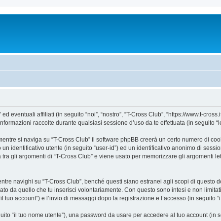
ventuali affiliati (in seguito “noi”, “nostro”, “T-Cross Club”, “https://www.t-cross.it
mazioni raccolte durante qualsiasi sessione d’uso da te effettuata (in seguito “le
entre si naviga su “T-Cross Club” il software phpBB creerà un certo numero di cookie
un identificativo utente (in seguito “user-id”) ed un identificativo anonimo di sess
ra gli argomenti di “T-Cross Club” e viene usato per memorizzare gli argomenti lett
e navighi su “T-Cross Club”, benché questi siano estranei agli scopi di questo doc
ato da quello che tu inserisci volontariamente. Con questo sono intesi e non limitat
il tuo account”) e l’invio di messaggi dopo la registrazione e l’accesso (in seguito “
eguito “il tuo nome utente”), una password da usare per accedere al tuo account (in s