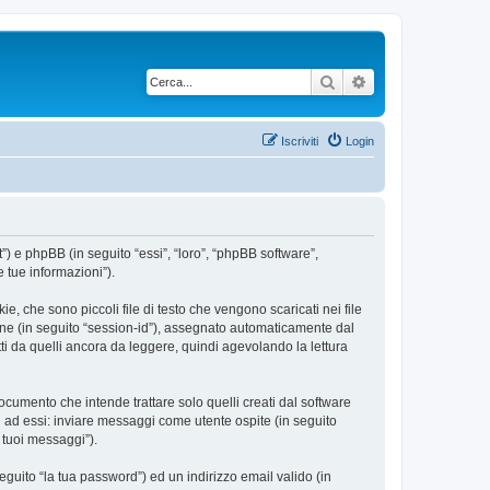
Cerca
Ricerca avanzata
Iscriviti
Login
”) e phpBB (in seguito “essi”, “loro”, “phpBB software”,
 tue informazioni”).
, che sono piccoli file di testo che vengono scaricati nei file
ione (in seguito “session-id”), assegnato automaticamente dal
i da quelli ancora da leggere, quindi agevolando la lettura
umento che intende trattare solo quelli creati dal software
i ad essi: inviare messaggi come utente ospite (in seguito
i tuoi messaggi”).
eguito “la tua password”) ed un indirizzo email valido (in