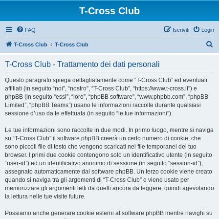
T-Cross Club
FAQ
Iscriviti
Login
C
T-Cross Club
T-Cross Club
e
T-Cross Club - Trattamento dei dati personali
r
c
Questo paragrafo spiega dettagliatamente come “T-Cross Club” ed eventuali
affiliati (in seguito “noi”, “nostro”, “T-Cross Club”, “https://www.t-cross.it”) e
a
phpBB (in seguito “essi”, “loro”, “phpBB software”, “www.phpbb.com”, “phpBB
Limited”, “phpBB Teams”) usano le informazioni raccolte durante qualsiasi
sessione d’uso da te effettuata (in seguito “le tue informazioni”).
Le tue informazioni sono raccolte in due modi. In primo luogo, mentre si naviga
su “T-Cross Club” il software phpBB creerà un certo numero di cookie, che
sono piccoli file di testo che vengono scaricati nei file temporanei del tuo
browser. I primi due cookie contengono solo un identificativo utente (in seguito
“user-id”) ed un identificativo anonimo di sessione (in seguito “session-id”),
assegnato automaticamente dal software phpBB. Un terzo cookie viene creato
quando si naviga tra gli argomenti di “T-Cross Club” e viene usato per
memorizzare gli argomenti letti da quelli ancora da leggere, quindi agevolando
la lettura nelle tue visite future.
Possiamo anche generare cookie esterni al software phpBB mentre navighi su