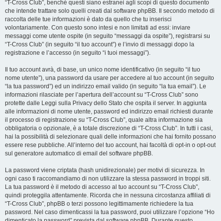
“T-Cross Club”, benché questi siano estranei agli scopi di questo documento
che intende trattare solo quelli creati dal software phpBB. Il secondo metodo di
raccolta delle tue informazioni è dato da quello che tu inserisci
volontariamente. Con questo sono intesi e non limitati ad essi: inviare
messaggi come utente ospite (in seguito “messaggi da ospite”), registrarsi su
“T-Cross Club” (in seguito “il tuo account”) e l’invio di messaggi dopo la
registrazione e l’accesso (in seguito “i tuoi messaggi”).
Il tuo account avrà, di base, un unico nome identificativo (in seguito “il tuo
nome utente”), una password da usare per accedere al tuo account (in seguito
“la tua password”) ed un indirizzo email valido (in seguito “la tua email”). Le
informazioni rilasciate per l’apertura dell’account su “T-Cross Club” sono
protette dalle Leggi sulla Privacy dello Stato che ospita il server. In aggiunta
alle informazioni di nome utente, password ed indirizzo email richiesti durante
il processo di registrazione su “T-Cross Club”, quale altra informazione sia
obbligatoria o opzionale, è a totale discrezione di “T-Cross Club”. In tutti i casi,
hai la possibilità di selezionare quali delle informazioni che hai fornito possano
essere rese pubbliche. All’interno del tuo account, hai facoltà di opt-in o opt-out
sul generatore automatico di email del software phpBB.
La password viene criptata (hash unidirezionale) per motivi di sicurezza. In
ogni caso ti raccomandiamo di non utilizzare la stessa password in troppi siti.
La tua password è il metodo di accesso al tuo account su “T-Cross Club”,
quindi proteggila attentamente. Ricorda che in nessuna circostanza affiliati di
“T-Cross Club”, phpBB o terzi possono legittimamente richiedere la tua
password. Nel caso dimenticassi la tua password, puoi utilizzare l’opzione “Ho
dimenticato la password” prevista dal software phpBB. Durante questo