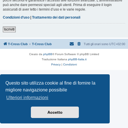
pochi secondi e garantisce l’accesso alle funzioni avanzate. L’amministratore
può anche dare permessi speciali agli utenti. Prima di eseguire il login
assicurati di aver letto i termini d’uso e le varie regole.
Condizioni d’uso
|
Trattamento dei dati personali
Iscriviti
T-Cross Club
T-Cross Club
Tutti gli orari sono
UTC+02:00
Creato da
phpBB
® Forum Software © phpBB Limited
Traduzione Italiana
phpBB-Italia.it
Privacy
|
Condizioni
Questo sito utilizza cookie al fine di fornire la
migliore navigazione possibile
Ulteriori informazioni
Accetto