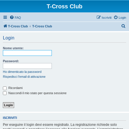
T-Cross Club
FAQ
Iscriviti
Login
C
T-Cross Club
T-Cross Club
e
Login
r
c
Nome utente:
a
Password:
Ho dimenticato la password
Rispedisci l’email di attivazione
Ricordami
Nascondi il mio stato per questa sessione
ISCRIVITI
Per eseguire il login devi essere registrato. La registrazione richiede solo