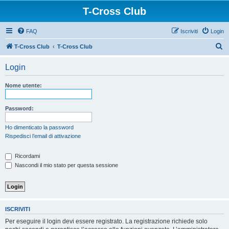
T-Cross Club
FAQ
Iscriviti
Login
C
T-Cross Club
T-Cross Club
e
Login
r
c
Nome utente:
a
Password:
Ho dimenticato la password
Rispedisci l’email di attivazione
Ricordami
Nascondi il mio stato per questa sessione
ISCRIVITI
Per eseguire il login devi essere registrato. La registrazione richiede solo