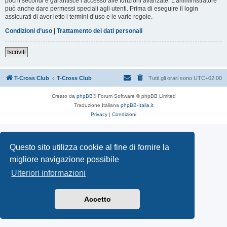
pochi secondi e garantisce l’accesso alle funzioni avanzate. L’amministratore
può anche dare permessi speciali agli utenti. Prima di eseguire il login
assicurati di aver letto i termini d’uso e le varie regole.
Condizioni d’uso
|
Trattamento dei dati personali
Iscriviti
T-Cross Club
T-Cross Club
Tutti gli orari sono
UTC+02:00
Creato da
phpBB
® Forum Software © phpBB Limited
Traduzione Italiana
phpBB-Italia.it
Privacy
|
Condizioni
Questo sito utilizza cookie al fine di fornire la
migliore navigazione possibile
Ulteriori informazioni
Accetto