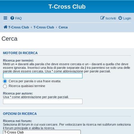
T-Cross Club
FAQ
Iscriviti
Login
T-Cross Club
T-Cross Club
Cerca
Cerca
MOTORE DI RICERCA
Ricerca per termini:
Metti un
+
davanti alla parola che deve essere cercata e un
-
davanti a quella che deve
essere ignorata. Inserisci una lista di parole separate da
|
tra parentesi se solo una delle
parole deve essere cercata. Usa * come abbreviazione per parole parziali.
Cerca per parola o usa frase esatta
Ricerca qualsiasi termine
Ricerca per autore:
Usa * come abbreviazione per parole parziali.
OPZIONI DI RICERCA
Ricerca nei forum:
Seleziona il/i forum in cui vuoi cercare. Per velocizzare la ricerca nei subforum seleziona
il forum principale e abilita la ricerca.