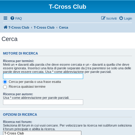
T-Cross Club
FAQ
Iscriviti
Login
T-Cross Club
T-Cross Club
Cerca
Cerca
MOTORE DI RICERCA
Ricerca per termini:
Metti un
+
davanti alla parola che deve essere cercata e un
-
davanti a quella che deve
essere ignorata. Inserisci una lista di parole separate da
|
tra parentesi se solo una delle
parole deve essere cercata. Usa * come abbreviazione per parole parziali.
Cerca per parola o usa frase esatta
Ricerca qualsiasi termine
Ricerca per autore:
Usa * come abbreviazione per parole parziali.
OPZIONI DI RICERCA
Ricerca nei forum:
Seleziona il/i forum in cui vuoi cercare. Per velocizzare la ricerca nei subforum seleziona
il forum principale e abilita la ricerca.