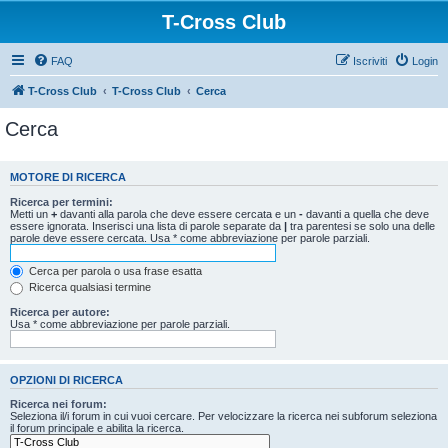
T-Cross Club
FAQ
Iscriviti
Login
T-Cross Club
T-Cross Club
Cerca
Cerca
MOTORE DI RICERCA
Ricerca per termini:
Metti un
+
davanti alla parola che deve essere cercata e un
-
davanti a quella che deve
essere ignorata. Inserisci una lista di parole separate da
|
tra parentesi se solo una delle
parole deve essere cercata. Usa * come abbreviazione per parole parziali.
Cerca per parola o usa frase esatta
Ricerca qualsiasi termine
Ricerca per autore:
Usa * come abbreviazione per parole parziali.
OPZIONI DI RICERCA
Ricerca nei forum:
Seleziona il/i forum in cui vuoi cercare. Per velocizzare la ricerca nei subforum seleziona
il forum principale e abilita la ricerca.