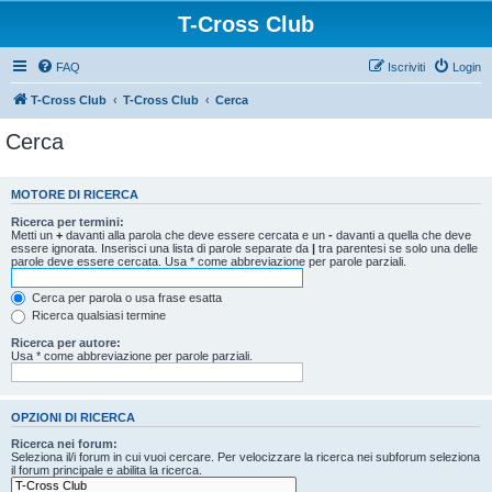
T-Cross Club
FAQ
Iscriviti
Login
T-Cross Club
T-Cross Club
Cerca
Cerca
MOTORE DI RICERCA
Ricerca per termini:
Metti un
+
davanti alla parola che deve essere cercata e un
-
davanti a quella che deve
essere ignorata. Inserisci una lista di parole separate da
|
tra parentesi se solo una delle
parole deve essere cercata. Usa * come abbreviazione per parole parziali.
Cerca per parola o usa frase esatta
Ricerca qualsiasi termine
Ricerca per autore:
Usa * come abbreviazione per parole parziali.
OPZIONI DI RICERCA
Ricerca nei forum:
Seleziona il/i forum in cui vuoi cercare. Per velocizzare la ricerca nei subforum seleziona
il forum principale e abilita la ricerca.