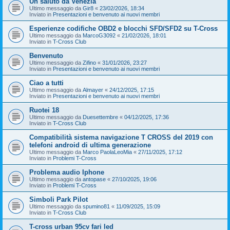
Un saluto da Venezia
Ultimo messaggio da
Gir8
«
23/02/2026, 18:34
Inviato in
Presentazioni e benvenuto ai nuovi membri
Esperienze codifiche OBD2 e blocchi SFD/SFD2 su T-Cross
Ultimo messaggio da
MarcoG3092
«
21/02/2026, 18:01
Inviato in
T-Cross Club
Benvenuto
Ultimo messaggio da
Zifino
«
31/01/2026, 23:27
Inviato in
Presentazioni e benvenuto ai nuovi membri
Ciao a tutti
Ultimo messaggio da
Almayer
«
24/12/2025, 17:15
Inviato in
Presentazioni e benvenuto ai nuovi membri
Ruotei 18
Ultimo messaggio da
Duesettembre
«
04/12/2025, 17:36
Inviato in
T-Cross Club
Compatibilità sistema navigazione T CROSS del 2019 con
telefoni android di ultima generazione
Ultimo messaggio da
Marco PaolaLeoMia
«
27/11/2025, 17:12
Inviato in
Problemi T-Cross
Problema audio Iphone
Ultimo messaggio da
antopase
«
27/10/2025, 19:06
Inviato in
Problemi T-Cross
Simboli Park Pilot
Ultimo messaggio da
spumino81
«
11/09/2025, 15:09
Inviato in
T-Cross Club
T-cross urban 95cv fari led