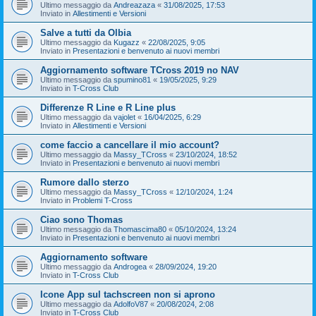
Ultimo messaggio da
Andreazaza
«
31/08/2025, 17:53
Inviato in
Allestimenti e Versioni
Salve a tutti da Olbia
Ultimo messaggio da
Kugazz
«
22/08/2025, 9:05
Inviato in
Presentazioni e benvenuto ai nuovi membri
Aggiornamento software TCross 2019 no NAV
Ultimo messaggio da
spumino81
«
19/05/2025, 9:29
Inviato in
T-Cross Club
Differenze R Line e R Line plus
Ultimo messaggio da
vajolet
«
16/04/2025, 6:29
Inviato in
Allestimenti e Versioni
come faccio a cancellare il mio account?
Ultimo messaggio da
Massy_TCross
«
23/10/2024, 18:52
Inviato in
Presentazioni e benvenuto ai nuovi membri
Rumore dallo sterzo
Ultimo messaggio da
Massy_TCross
«
12/10/2024, 1:24
Inviato in
Problemi T-Cross
Ciao sono Thomas
Ultimo messaggio da
Thomascima80
«
05/10/2024, 13:24
Inviato in
Presentazioni e benvenuto ai nuovi membri
Aggiornamento software
Ultimo messaggio da
Androgea
«
28/09/2024, 19:20
Inviato in
T-Cross Club
Icone App sul tachscreen non si aprono
Ultimo messaggio da
AdolfoV87
«
20/08/2024, 2:08
Inviato in
T-Cross Club