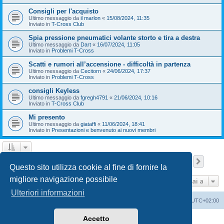
Consigli per l'acquisto
Ultimo messaggio da
il marlon
«
15/08/2024, 11:35
Inviato in
T-Cross Club
Spia pressione pneumatici volante storto e tira a destra
Ultimo messaggio da
Dart
«
16/07/2024, 11:05
Inviato in
Problemi T-Cross
Scatti e rumori all’accensione - difficoltà in partenza
Ultimo messaggio da
Cecitorn
«
24/06/2024, 17:37
Inviato in
Problemi T-Cross
consigli Keyless
Ultimo messaggio da
fgregh4791
«
21/06/2024, 10:16
Inviato in
T-Cross Club
Mi presento
Ultimo messaggio da
giataffi
«
11/06/2024, 18:41
Inviato in
Presentazioni e benvenuto ai nuovi membri
Pagina
1
di
9
1
2
3
4
5
9
Pross
La ricerca ha trovato 210 risultati
…
Questo sito utilizza cookie al fine di fornire la
migliore navigazione possibile
Vai a
Ulteriori informazioni
T-Cross Club
T-Cross Club
Tutti gli orari sono
UTC+02:00
Accetto
Creato da
phpBB
® Forum Software © phpBB Limited