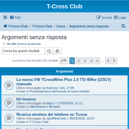
T-Cross Club
FAQ
Iscriviti
Login
C
T-Cross Club
T-Cross Club
Cerca
Argomenti senza risposta
e
Argomenti senza risposta
r
Vai alla ricerca avanzata
c
Cerca
Ricerca avanzata
a
Pagina
1
di
9
1
2
3
4
5
9
Pross
La ricerca ha trovato 210 risultati
…
Argomenti
La nuova VW TCrossRline Plus 1.0 TSI 85Kw (115CV)
manuale
Ultimo messaggio da
francyg
«
ieri, 17:09
Inviato in
Presentazioni e benvenuto ai nuovi membri
Kit Inverno
Ultimo messaggio da
luigi.1
«
17/05/2026, 11:12
Inviato in
Allestimenti e Versioni
Ricarica wireless del telefono su Tcross
Ultimo messaggio da
JjoeRlineCielo
«
30/03/2026, 19:37
Inviato in
T-Cross Club