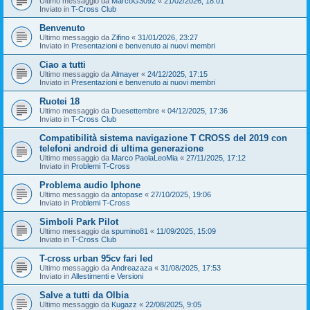
Ultimo messaggio da
MarcoG3092
«
21/02/2026, 18:01
Inviato in
T-Cross Club
Benvenuto
Ultimo messaggio da
Zifino
«
31/01/2026, 23:27
Inviato in
Presentazioni e benvenuto ai nuovi membri
Ciao a tutti
Ultimo messaggio da
Almayer
«
24/12/2025, 17:15
Inviato in
Presentazioni e benvenuto ai nuovi membri
Ruotei 18
Ultimo messaggio da
Duesettembre
«
04/12/2025, 17:36
Inviato in
T-Cross Club
Compatibilità sistema navigazione T CROSS del 2019 con
telefoni android di ultima generazione
Ultimo messaggio da
Marco PaolaLeoMia
«
27/11/2025, 17:12
Inviato in
Problemi T-Cross
Problema audio Iphone
Ultimo messaggio da
antopase
«
27/10/2025, 19:06
Inviato in
Problemi T-Cross
Simboli Park Pilot
Ultimo messaggio da
spumino81
«
11/09/2025, 15:09
Inviato in
T-Cross Club
T-cross urban 95cv fari led
Ultimo messaggio da
Andreazaza
«
31/08/2025, 17:53
Inviato in
Allestimenti e Versioni
Salve a tutti da Olbia
Ultimo messaggio da
Kugazz
«
22/08/2025, 9:05