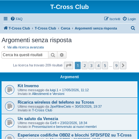
T-Cross Club
FAQ
Iscriviti
Login
C
T-Cross Club
T-Cross Club
Cerca
Argomenti senza risposta
e
Argomenti senza risposta
r
Vai alla ricerca avanzata
c
Cerca
Ricerca avanzata
a
Pagina
1
di
9
1
2
3
4
5
9
Pross
La ricerca ha trovato 209 risultati
…
Argomenti
Kit Inverno
Ultimo messaggio da
luigi.1
«
17/05/2026, 11:12
Inviato in
Allestimenti e Versioni
Ricarica wireless del telefono su Tcross
Ultimo messaggio da
JjoeRlineCielo
«
30/03/2026, 19:37
Inviato in
T-Cross Club
Un saluto da Venezia
Ultimo messaggio da
Gir8
«
23/02/2026, 18:34
Inviato in
Presentazioni e benvenuto ai nuovi membri
Esperienze codifiche OBD2 e blocchi SFD/SFD2 su T-Cross