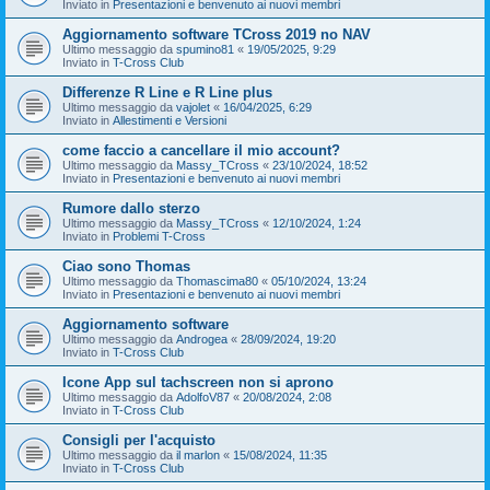
Inviato in
Presentazioni e benvenuto ai nuovi membri
Aggiornamento software TCross 2019 no NAV
Ultimo messaggio da
spumino81
«
19/05/2025, 9:29
Inviato in
T-Cross Club
Differenze R Line e R Line plus
Ultimo messaggio da
vajolet
«
16/04/2025, 6:29
Inviato in
Allestimenti e Versioni
come faccio a cancellare il mio account?
Ultimo messaggio da
Massy_TCross
«
23/10/2024, 18:52
Inviato in
Presentazioni e benvenuto ai nuovi membri
Rumore dallo sterzo
Ultimo messaggio da
Massy_TCross
«
12/10/2024, 1:24
Inviato in
Problemi T-Cross
Ciao sono Thomas
Ultimo messaggio da
Thomascima80
«
05/10/2024, 13:24
Inviato in
Presentazioni e benvenuto ai nuovi membri
Aggiornamento software
Ultimo messaggio da
Androgea
«
28/09/2024, 19:20
Inviato in
T-Cross Club
Icone App sul tachscreen non si aprono
Ultimo messaggio da
AdolfoV87
«
20/08/2024, 2:08
Inviato in
T-Cross Club
Consigli per l'acquisto
Ultimo messaggio da
il marlon
«
15/08/2024, 11:35
Inviato in
T-Cross Club