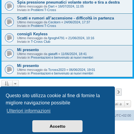
Spia pressione pneumatici volante storto e tira a destra
Ultimo messaggio da
Dart
«
16/07/2024, 11:05
Inviato in
Problemi T-Cross
Scatti e rumori all’accensione - difficoltà in partenza
Ultimo messaggio da
Cecitorn
«
24/06/2024, 17:37
Inviato in
Problemi T-Cross
consigli Keyless
Ultimo messaggio da
fgregh4791
«
21/06/2024, 10:16
Inviato in
T-Cross Club
Mi presento
Ultimo messaggio da
giataffi
«
11/06/2024, 18:41
Inviato in
Presentazioni e benvenuto ai nuovi membri
Mi presento
Ultimo messaggio da
Tcross2023
«
06/06/2024, 19:01
Inviato in
Presentazioni e benvenuto ai nuovi membri
Pagina
1
di
9
1
2
3
4
5
9
Pross
La ricerca ha trovato 209 risultati
…
Questo sito utilizza cookie al fine di fornire la
migliore navigazione possibile
Vai a
Ulteriori informazioni
T-Cross Club
T-Cross Club
Tutti gli orari sono
UTC+02:00
Accetto
Creato da
phpBB
® Forum Software © phpBB Limited
Traduzione Italiana
phpBB-Italia.it