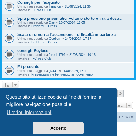
Consigli per l'acquisto
Ultimo messaggio da
il marlon
«
15/08/2024, 11:35
Inviato in
T-Cross Club
Spia pressione pneumatici volante storto e tira a destra
Ultimo messaggio da
Dart
«
16/07/2024, 11:05
Inviato in
Problemi T-Cross
Scatti e rumori all’accensione - difficoltà in partenza
Ultimo messaggio da
Cecitorn
«
24/06/2024, 17:37
Inviato in
Problemi T-Cross
consigli Keyless
Ultimo messaggio da
fgregh4791
«
21/06/2024, 10:16
Inviato in
T-Cross Club
Mi presento
Ultimo messaggio da
giataffi
«
11/06/2024, 18:41
Inviato in
Presentazioni e benvenuto ai nuovi membri
Pagina
1
di
9
1
2
3
4
5
9
Pross
La ricerca ha trovato 210 risultati
…
Questo sito utilizza cookie al fine di fornire la
migliore navigazione possibile
Vai a
Ulteriori informazioni
T-Cross Club
T-Cross Club
Tutti gli orari sono
UTC+02:00
Accetto
Creato da
phpBB
® Forum Software © phpBB Limited
Traduzione Italiana
phpBB-Italia.it