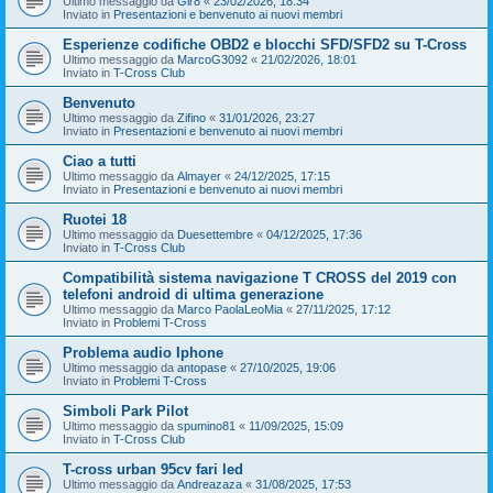
Ultimo messaggio da
Gir8
«
23/02/2026, 18:34
Inviato in
Presentazioni e benvenuto ai nuovi membri
Esperienze codifiche OBD2 e blocchi SFD/SFD2 su T-Cross
Ultimo messaggio da
MarcoG3092
«
21/02/2026, 18:01
Inviato in
T-Cross Club
Benvenuto
Ultimo messaggio da
Zifino
«
31/01/2026, 23:27
Inviato in
Presentazioni e benvenuto ai nuovi membri
Ciao a tutti
Ultimo messaggio da
Almayer
«
24/12/2025, 17:15
Inviato in
Presentazioni e benvenuto ai nuovi membri
Ruotei 18
Ultimo messaggio da
Duesettembre
«
04/12/2025, 17:36
Inviato in
T-Cross Club
Compatibilità sistema navigazione T CROSS del 2019 con
telefoni android di ultima generazione
Ultimo messaggio da
Marco PaolaLeoMia
«
27/11/2025, 17:12
Inviato in
Problemi T-Cross
Problema audio Iphone
Ultimo messaggio da
antopase
«
27/10/2025, 19:06
Inviato in
Problemi T-Cross
Simboli Park Pilot
Ultimo messaggio da
spumino81
«
11/09/2025, 15:09
Inviato in
T-Cross Club
T-cross urban 95cv fari led
Ultimo messaggio da
Andreazaza
«
31/08/2025, 17:53