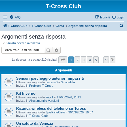
T-Cross Club
FAQ
Iscriviti
Login
C
T-Cross Club
T-Cross Club
Cerca
Argomenti senza risposta
e
Argomenti senza risposta
r
Vai alla ricerca avanzata
c
Cerca
Ricerca avanzata
a
Pagina
1
di
9
1
2
3
4
5
9
Pross
La ricerca ha trovato 210 risultati
…
Argomenti
Sensori parcheggio anteriori impazziti
Ultimo messaggio da
nexsus3
«
3 minuti fa
Inviato in
Problemi T-Cross
Kit Inverno
Ultimo messaggio da
luigi.1
«
17/05/2026, 11:12
Inviato in
Allestimenti e Versioni
Ricarica wireless del telefono su Tcross
Ultimo messaggio da
JjoeRlineCielo
«
30/03/2026, 19:37
Inviato in
T-Cross Club
Un saluto da Venezia