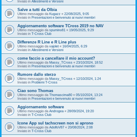
Inviato in
Allestimenti e Versioni
Salve a tutti da Olbia
Ultimo messaggio da
Kugazz
«
22/08/2025, 9:05
Inviato in
Presentazioni e benvenuto ai nuovi membri
Aggiornamento software TCross 2019 no NAV
Ultimo messaggio da
spumino81
«
19/05/2025, 9:29
Inviato in
T-Cross Club
Differenze R Line e R Line plus
Ultimo messaggio da
vajolet
«
16/04/2025, 6:29
Inviato in
Allestimenti e Versioni
come faccio a cancellare il mio account?
Ultimo messaggio da
Massy_TCross
«
23/10/2024, 18:52
Inviato in
Presentazioni e benvenuto ai nuovi membri
Rumore dallo sterzo
Ultimo messaggio da
Massy_TCross
«
12/10/2024, 1:24
Inviato in
Problemi T-Cross
Ciao sono Thomas
Ultimo messaggio da
Thomascima80
«
05/10/2024, 13:24
Inviato in
Presentazioni e benvenuto ai nuovi membri
Aggiornamento software
Ultimo messaggio da
Androgea
«
28/09/2024, 19:20
Inviato in
T-Cross Club
Icone App sul tachscreen non si aprono
Ultimo messaggio da
AdolfoV87
«
20/08/2024, 2:08
Inviato in
T-Cross Club