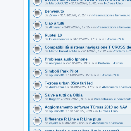
da
MarcoG3092
»
21/02/2026, 18:01
» in
T-Cross Club
Benvenuto
da
Zifino
»
31/01/2026, 23:27
» in
Presentazioni e benvenuto 
Ciao a tutti
da
Almayer
»
24/12/2025, 17:15
» in
Presentazioni e benvenu
Ruotei 18
da
Duesettembre
»
04/12/2025, 17:36
» in
T-Cross Club
Compatibilità sistema navigazione T CROSS del
da
Marco PaolaLeoMia
»
27/11/2025, 17:12
» in
Problemi T-
Problema audio Iphone
da
antopase
»
27/10/2025, 19:06
» in
Problemi T-Cross
Simboli Park Pilot
da
spumino81
»
11/09/2025, 15:09
» in
T-Cross Club
T-cross urban 95cv fari led
da
Andreazaza
»
31/08/2025, 17:53
» in
Allestimenti e Versio
Salve a tutti da Olbia
da
Kugazz
»
22/08/2025, 9:05
» in
Presentazioni e benvenuto
Aggiornamento software TCross 2019 no NAV
da
spumino81
»
19/05/2025, 9:29
» in
T-Cross Club
Differenze R Line e R Line plus
da
vajolet
»
16/04/2025, 6:29
» in
Allestimenti e Versioni