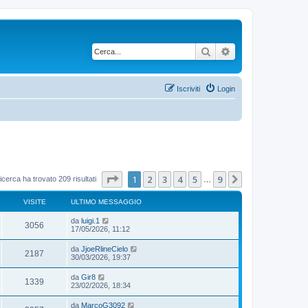
Cerca
Ricerca avanzata
Iscriviti
Login
Pagina
1
di
9
1
2
3
4
5
9
Prossimo
icerca ha trovato 209 risultati
…
VISITE
ULTIMO MESSAGGIO
da
luigi.1
3056
17/05/2026, 11:12
da
JjoeRlineCielo
2187
30/03/2026, 19:37
da
Gir8
1339
23/02/2026, 18:34
da
MarcoG3092