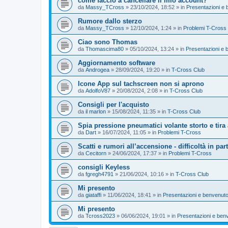
come faccio a cancellare il mio account?
da
Massy_TCross
»
23/10/2024, 18:52
» in
Presentazioni e 
Rumore dallo sterzo
da
Massy_TCross
»
12/10/2024, 1:24
» in
Problemi T-Cross
Ciao sono Thomas
da
Thomascima80
»
05/10/2024, 13:24
» in
Presentazioni e 
Aggiornamento software
da
Androgea
»
28/09/2024, 19:20
» in
T-Cross Club
Icone App sul tachscreen non si aprono
da
AdolfoV87
»
20/08/2024, 2:08
» in
T-Cross Club
Consigli per l'acquisto
da
il marlon
»
15/08/2024, 11:35
» in
T-Cross Club
Spia pressione pneumatici volante storto e tira 
da
Dart
»
16/07/2024, 11:05
» in
Problemi T-Cross
Scatti e rumori all’accensione - difficoltà in par
da
Cecitorn
»
24/06/2024, 17:37
» in
Problemi T-Cross
consigli Keyless
da
fgregh4791
»
21/06/2024, 10:16
» in
T-Cross Club
Mi presento
da
giataffi
»
11/06/2024, 18:41
» in
Presentazioni e benvenuto
Mi presento
da
Tcross2023
»
06/06/2024, 19:01
» in
Presentazioni e ben