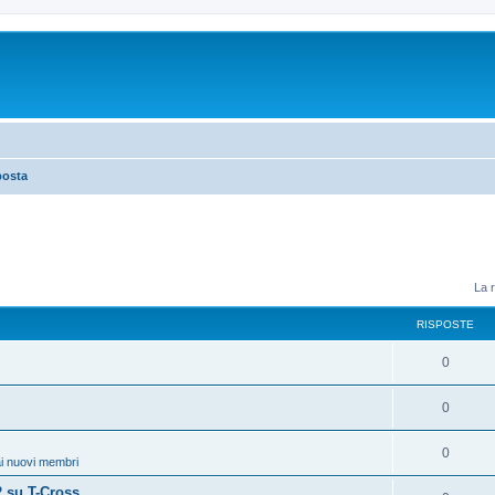
posta
La r
RISPOSTE
0
0
0
i nuovi membri
 su T-Cross