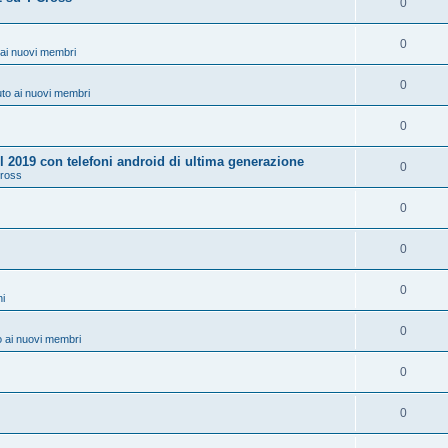
0
0
ai nuovi membri
0
to ai nuovi membri
0
 2019 con telefoni android di ultima generazione
0
Cross
0
0
0
ni
0
 ai nuovi membri
0
0