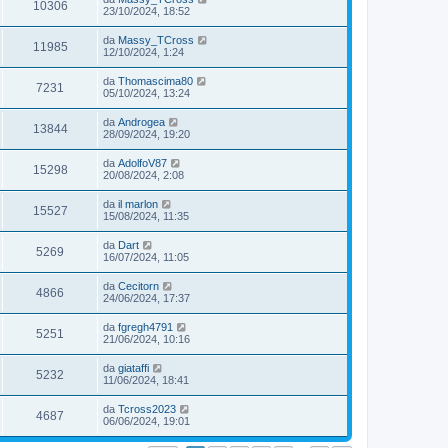
10306
23/10/2024, 18:52
da
Massy_TCross
11985
12/10/2024, 1:24
da
Thomascima80
7231
05/10/2024, 13:24
da
Androgea
13844
28/09/2024, 19:20
da
AdolfoV87
15298
20/08/2024, 2:08
da
il marlon
15527
15/08/2024, 11:35
da
Dart
5269
16/07/2024, 11:05
da
Cecitorn
4866
24/06/2024, 17:37
da
fgregh4791
5251
21/06/2024, 10:16
da
giataffi
5232
11/06/2024, 18:41
da
Tcross2023
4687
06/06/2024, 19:01