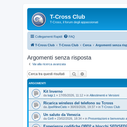
T-Cross Club
T-Cross, il forum degli appassionati
Collegamenti Rapidi
FAQ
T-Cross Club
T-Cross Club
Cerca
Argomenti senza ris
Argomenti senza risposta
Vai alla ricerca avanzata
Cerca
Ricerca avanzata
ARGOMENTI
Kit Inverno
da
luigi.1
»
17/05/2026, 11:12
» in
Allestimenti e Versioni
Ricarica wireless del telefono su Tcross
da
JjoeRlineCielo
»
30/03/2026, 19:37
» in
T-Cross Club
Un saluto da Venezia
da
Gir8
»
23/02/2026, 18:34
» in
Presentazioni e benvenuto a
Esperienze codifiche OBD2 e blocchi SFD/SFD2