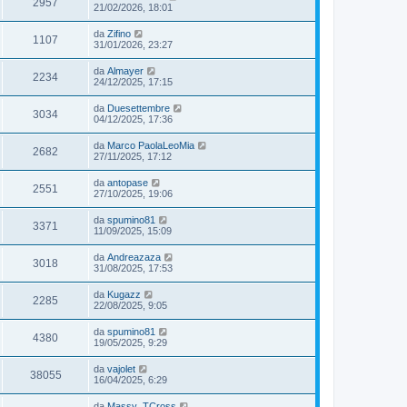
2957
21/02/2026, 18:01
da
Zifino
1107
31/01/2026, 23:27
da
Almayer
2234
24/12/2025, 17:15
da
Duesettembre
3034
04/12/2025, 17:36
da
Marco PaolaLeoMia
2682
27/11/2025, 17:12
da
antopase
2551
27/10/2025, 19:06
da
spumino81
3371
11/09/2025, 15:09
da
Andreazaza
3018
31/08/2025, 17:53
da
Kugazz
2285
22/08/2025, 9:05
da
spumino81
4380
19/05/2025, 9:29
da
vajolet
38055
16/04/2025, 6:29
da
Massy_TCross