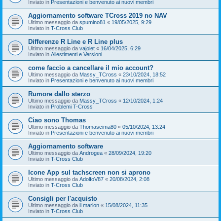
Inviato in
Presentazioni e benvenuto ai nuovi membri
Aggiornamento software TCross 2019 no NAV
Ultimo messaggio da
spumino81
«
19/05/2025, 9:29
Inviato in
T-Cross Club
Differenze R Line e R Line plus
Ultimo messaggio da
vajolet
«
16/04/2025, 6:29
Inviato in
Allestimenti e Versioni
come faccio a cancellare il mio account?
Ultimo messaggio da
Massy_TCross
«
23/10/2024, 18:52
Inviato in
Presentazioni e benvenuto ai nuovi membri
Rumore dallo sterzo
Ultimo messaggio da
Massy_TCross
«
12/10/2024, 1:24
Inviato in
Problemi T-Cross
Ciao sono Thomas
Ultimo messaggio da
Thomascima80
«
05/10/2024, 13:24
Inviato in
Presentazioni e benvenuto ai nuovi membri
Aggiornamento software
Ultimo messaggio da
Androgea
«
28/09/2024, 19:20
Inviato in
T-Cross Club
Icone App sul tachscreen non si aprono
Ultimo messaggio da
AdolfoV87
«
20/08/2024, 2:08
Inviato in
T-Cross Club
Consigli per l'acquisto
Ultimo messaggio da
il marlon
«
15/08/2024, 11:35
Inviato in
T-Cross Club