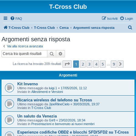
T-Cross Club
FAQ
Iscriviti
Login
C
T-Cross Club
T-Cross Club
Cerca
Argomenti senza risposta
e
Argomenti senza risposta
r
Vai alla ricerca avanzata
c
Cerca
Ricerca avanzata
a
Pagina
1
di
9
1
2
3
4
5
9
Pross
La ricerca ha trovato 209 risultati
…
Argomenti
Kit Inverno
Ultimo messaggio da
luigi.1
«
17/05/2026, 11:12
Inviato in
Allestimenti e Versioni
Ricarica wireless del telefono su Tcross
Ultimo messaggio da
JjoeRlineCielo
«
30/03/2026, 19:37
Inviato in
T-Cross Club
Un saluto da Venezia
Ultimo messaggio da
Gir8
«
23/02/2026, 18:34
Inviato in
Presentazioni e benvenuto ai nuovi membri
Esperienze codifiche OBD2 e blocchi SFD/SFD2 su T-Cross