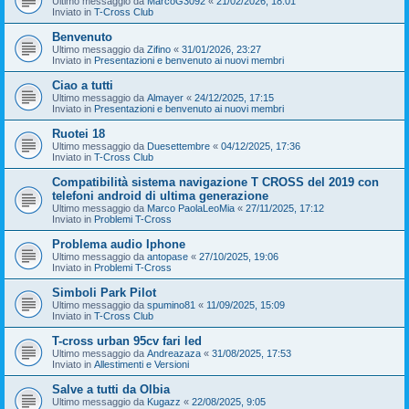
Ultimo messaggio da
MarcoG3092
«
21/02/2026, 18:01
Inviato in
T-Cross Club
Benvenuto
Ultimo messaggio da
Zifino
«
31/01/2026, 23:27
Inviato in
Presentazioni e benvenuto ai nuovi membri
Ciao a tutti
Ultimo messaggio da
Almayer
«
24/12/2025, 17:15
Inviato in
Presentazioni e benvenuto ai nuovi membri
Ruotei 18
Ultimo messaggio da
Duesettembre
«
04/12/2025, 17:36
Inviato in
T-Cross Club
Compatibilità sistema navigazione T CROSS del 2019 con
telefoni android di ultima generazione
Ultimo messaggio da
Marco PaolaLeoMia
«
27/11/2025, 17:12
Inviato in
Problemi T-Cross
Problema audio Iphone
Ultimo messaggio da
antopase
«
27/10/2025, 19:06
Inviato in
Problemi T-Cross
Simboli Park Pilot
Ultimo messaggio da
spumino81
«
11/09/2025, 15:09
Inviato in
T-Cross Club
T-cross urban 95cv fari led
Ultimo messaggio da
Andreazaza
«
31/08/2025, 17:53
Inviato in
Allestimenti e Versioni
Salve a tutti da Olbia
Ultimo messaggio da
Kugazz
«
22/08/2025, 9:05