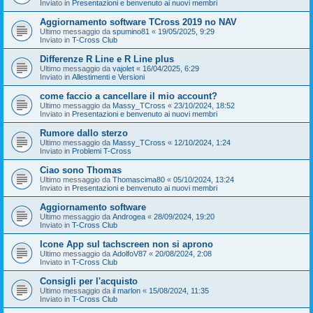
Inviato in
Presentazioni e benvenuto ai nuovi membri
Aggiornamento software TCross 2019 no NAV
Ultimo messaggio da
spumino81
«
19/05/2025, 9:29
Inviato in
T-Cross Club
Differenze R Line e R Line plus
Ultimo messaggio da
vajolet
«
16/04/2025, 6:29
Inviato in
Allestimenti e Versioni
come faccio a cancellare il mio account?
Ultimo messaggio da
Massy_TCross
«
23/10/2024, 18:52
Inviato in
Presentazioni e benvenuto ai nuovi membri
Rumore dallo sterzo
Ultimo messaggio da
Massy_TCross
«
12/10/2024, 1:24
Inviato in
Problemi T-Cross
Ciao sono Thomas
Ultimo messaggio da
Thomascima80
«
05/10/2024, 13:24
Inviato in
Presentazioni e benvenuto ai nuovi membri
Aggiornamento software
Ultimo messaggio da
Androgea
«
28/09/2024, 19:20
Inviato in
T-Cross Club
Icone App sul tachscreen non si aprono
Ultimo messaggio da
AdolfoV87
«
20/08/2024, 2:08
Inviato in
T-Cross Club
Consigli per l'acquisto
Ultimo messaggio da
il marlon
«
15/08/2024, 11:35
Inviato in
T-Cross Club