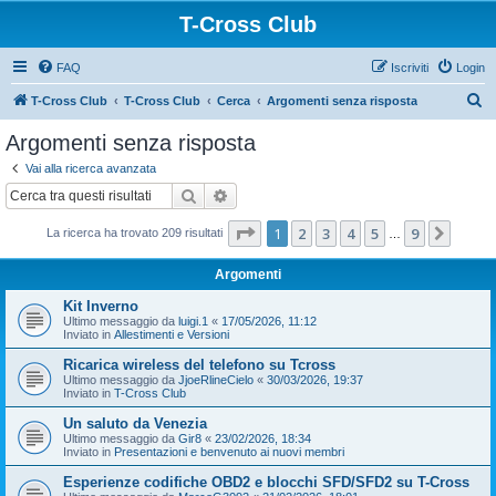
T-Cross Club
FAQ
Iscriviti
Login
C
T-Cross Club
T-Cross Club
Cerca
Argomenti senza risposta
e
Argomenti senza risposta
r
Vai alla ricerca avanzata
c
Cerca
Ricerca avanzata
a
Pagina
1
di
9
1
2
3
4
5
9
Pross
La ricerca ha trovato 209 risultati
…
Argomenti
Kit Inverno
Ultimo messaggio da
luigi.1
«
17/05/2026, 11:12
Inviato in
Allestimenti e Versioni
Ricarica wireless del telefono su Tcross
Ultimo messaggio da
JjoeRlineCielo
«
30/03/2026, 19:37
Inviato in
T-Cross Club
Un saluto da Venezia
Ultimo messaggio da
Gir8
«
23/02/2026, 18:34
Inviato in
Presentazioni e benvenuto ai nuovi membri
Esperienze codifiche OBD2 e blocchi SFD/SFD2 su T-Cross