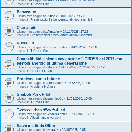
Ultimo messaggio da
MarcoG3092
«
21/02/2026, 18:01
Inviato in
T-Cross Club
Benvenuto
Ultimo messaggio da
Zifino
«
31/01/2026, 23:27
Inviato in
Presentazioni e benvenuto ai nuovi membri
Ciao a tutti
Ultimo messaggio da
Almayer
«
24/12/2025, 17:15
Inviato in
Presentazioni e benvenuto ai nuovi membri
Ruotei 18
Ultimo messaggio da
Duesettembre
«
04/12/2025, 17:36
Inviato in
T-Cross Club
Compatibilità sistema navigazione T CROSS del 2019 con
telefoni android di ultima generazione
Ultimo messaggio da
Marco PaolaLeoMia
«
27/11/2025, 17:12
Inviato in
Problemi T-Cross
Problema audio Iphone
Ultimo messaggio da
antopase
«
27/10/2025, 19:06
Inviato in
Problemi T-Cross
Simboli Park Pilot
Ultimo messaggio da
spumino81
«
11/09/2025, 15:09
Inviato in
T-Cross Club
T-cross urban 95cv fari led
Ultimo messaggio da
Andreazaza
«
31/08/2025, 17:53
Inviato in
Allestimenti e Versioni
Salve a tutti da Olbia
Ultimo messaggio da
Kugazz
«
22/08/2025, 9:05