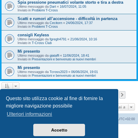
Spia pressione pneumatici volante storto e tira a destra
Ultimo messaggio da
Dart
«
16/07/2024, 11:05
Inviato in
Problemi T-Cross
Scatti e rumori all’accensione - difficoltà in partenza
Ultimo messaggio da
Cecitorn
«
24/06/2024, 17:37
Inviato in
Problemi T-Cross
consigli Keyless
Ultimo messaggio da
fgregh4791
«
21/06/2024, 10:16
Inviato in
T-Cross Club
Mi presento
Ultimo messaggio da
giataffi
«
11/06/2024, 18:41
Inviato in
Presentazioni e benvenuto ai nuovi membri
Mi presento
Ultimo messaggio da
Tcross2023
«
06/06/2024, 19:01
Inviato in
Presentazioni e benvenuto ai nuovi membri
Pagina
1
di
9
1
2
3
4
5
9
Pross
La ricerca ha trovato 209 risultati
…
Questo sito utilizza cookie al fine di fornire la
migliore navigazione possibile
Vai a
Ulteriori informazioni
T-Cross Club
T-Cross Club
Tutti gli orari sono
UTC+02:00
Accetto
Creato da
phpBB
® Forum Software © phpBB Limited
Traduzione Italiana
phpBB-Italia.it