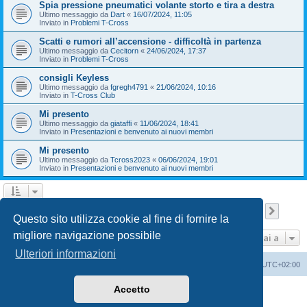
Spia pressione pneumatici volante storto e tira a destra
Ultimo messaggio da
Dart
«
16/07/2024, 11:05
Inviato in
Problemi T-Cross
Scatti e rumori all’accensione - difficoltà in partenza
Ultimo messaggio da
Cecitorn
«
24/06/2024, 17:37
Inviato in
Problemi T-Cross
consigli Keyless
Ultimo messaggio da
fgregh4791
«
21/06/2024, 10:16
Inviato in
T-Cross Club
Mi presento
Ultimo messaggio da
giataffi
«
11/06/2024, 18:41
Inviato in
Presentazioni e benvenuto ai nuovi membri
Mi presento
Ultimo messaggio da
Tcross2023
«
06/06/2024, 19:01
Inviato in
Presentazioni e benvenuto ai nuovi membri
Pagina
1
di
9
1
2
3
4
5
9
Pross
La ricerca ha trovato 209 risultati
…
Questo sito utilizza cookie al fine di fornire la
migliore navigazione possibile
Vai a
Ulteriori informazioni
T-Cross Club
T-Cross Club
Tutti gli orari sono
UTC+02:00
Accetto
Creato da
phpBB
® Forum Software © phpBB Limited
Traduzione Italiana
phpBB-Italia.it