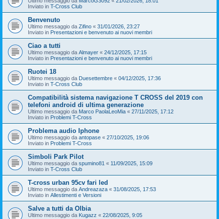
Ultimo messaggio da
MarcoG3092
«
21/02/2026, 18:01
Inviato in
T-Cross Club
Benvenuto
Ultimo messaggio da
Zifino
«
31/01/2026, 23:27
Inviato in
Presentazioni e benvenuto ai nuovi membri
Ciao a tutti
Ultimo messaggio da
Almayer
«
24/12/2025, 17:15
Inviato in
Presentazioni e benvenuto ai nuovi membri
Ruotei 18
Ultimo messaggio da
Duesettembre
«
04/12/2025, 17:36
Inviato in
T-Cross Club
Compatibilità sistema navigazione T CROSS del 2019 con
telefoni android di ultima generazione
Ultimo messaggio da
Marco PaolaLeoMia
«
27/11/2025, 17:12
Inviato in
Problemi T-Cross
Problema audio Iphone
Ultimo messaggio da
antopase
«
27/10/2025, 19:06
Inviato in
Problemi T-Cross
Simboli Park Pilot
Ultimo messaggio da
spumino81
«
11/09/2025, 15:09
Inviato in
T-Cross Club
T-cross urban 95cv fari led
Ultimo messaggio da
Andreazaza
«
31/08/2025, 17:53
Inviato in
Allestimenti e Versioni
Salve a tutti da Olbia
Ultimo messaggio da
Kugazz
«
22/08/2025, 9:05