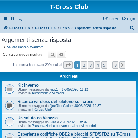
T-Cross Club
FAQ
Iscriviti
Login
C
T-Cross Club
T-Cross Club
Cerca
Argomenti senza risposta
e
Argomenti senza risposta
r
Vai alla ricerca avanzata
c
Cerca
Ricerca avanzata
a
Pagina
1
di
9
1
2
3
4
5
9
Pross
La ricerca ha trovato 209 risultati
…
Argomenti
Kit Inverno
Ultimo messaggio da
luigi.1
«
17/05/2026, 11:12
Inviato in
Allestimenti e Versioni
Ricarica wireless del telefono su Tcross
Ultimo messaggio da
JjoeRlineCielo
«
30/03/2026, 19:37
Inviato in
T-Cross Club
Un saluto da Venezia
Ultimo messaggio da
Gir8
«
23/02/2026, 18:34
Inviato in
Presentazioni e benvenuto ai nuovi membri
Esperienze codifiche OBD2 e blocchi SFD/SFD2 su T-Cross