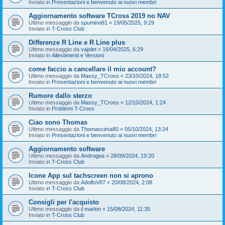
Inviato in
Presentazioni e benvenuto ai nuovi membri
Aggiornamento software TCross 2019 no NAV
Ultimo messaggio da
spumino81
«
19/05/2025, 9:29
Inviato in
T-Cross Club
Differenze R Line e R Line plus
Ultimo messaggio da
vajolet
«
16/04/2025, 6:29
Inviato in
Allestimenti e Versioni
come faccio a cancellare il mio account?
Ultimo messaggio da
Massy_TCross
«
23/10/2024, 18:52
Inviato in
Presentazioni e benvenuto ai nuovi membri
Rumore dallo sterzo
Ultimo messaggio da
Massy_TCross
«
12/10/2024, 1:24
Inviato in
Problemi T-Cross
Ciao sono Thomas
Ultimo messaggio da
Thomascima80
«
05/10/2024, 13:24
Inviato in
Presentazioni e benvenuto ai nuovi membri
Aggiornamento software
Ultimo messaggio da
Androgea
«
28/09/2024, 19:20
Inviato in
T-Cross Club
Icone App sul tachscreen non si aprono
Ultimo messaggio da
AdolfoV87
«
20/08/2024, 2:08
Inviato in
T-Cross Club
Consigli per l'acquisto
Ultimo messaggio da
il marlon
«
15/08/2024, 11:35
Inviato in
T-Cross Club