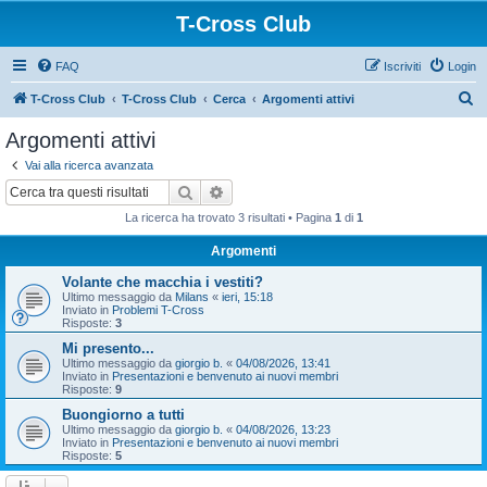
T-Cross Club
FAQ
Iscriviti
Login
C
T-Cross Club
T-Cross Club
Cerca
Argomenti attivi
e
Argomenti attivi
r
Vai alla ricerca avanzata
c
Cerca
Ricerca avanzata
a
La ricerca ha trovato 3 risultati • Pagina
1
di
1
Argomenti
Volante che macchia i vestiti?
Ultimo messaggio da
Milans
«
ieri, 15:18
Inviato in
Problemi T-Cross
Risposte:
3
Mi presento...
Ultimo messaggio da
giorgio b.
«
04/08/2026, 13:41
Inviato in
Presentazioni e benvenuto ai nuovi membri
Risposte:
9
Buongiorno a tutti
Ultimo messaggio da
giorgio b.
«
04/08/2026, 13:23
Inviato in
Presentazioni e benvenuto ai nuovi membri
Risposte:
5