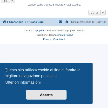
La ricerca ha trovato 3 risultati • Pagina
1
di
1
Vai a
T-Cross Club
T-Cross Club
Tutti gli orari sono
UTC+02:00
Creato da
phpBB
® Forum Software © phpBB Limited
Traduzione Italiana
phpBB-Italia.it
Privacy
|
Condizioni
Questo sito utilizza cookie al fine di fornire la
migliore navigazione possibile
Ulteriori informazioni
Accetto