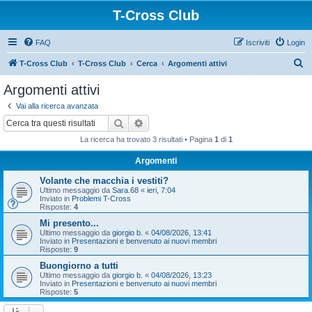
T-Cross Club
FAQ
Iscriviti
Login
C
T-Cross Club
T-Cross Club
Cerca
Argomenti attivi
e
Argomenti attivi
r
Vai alla ricerca avanzata
c
Cerca
Ricerca avanzata
a
La ricerca ha trovato 3 risultati • Pagina
1
di
1
Argomenti
Volante che macchia i vestiti?
Ultimo messaggio da
Sara.68
«
ieri, 7:04
Inviato in
Problemi T-Cross
Risposte:
4
Mi presento...
Ultimo messaggio da
giorgio b.
«
04/08/2026, 13:41
Inviato in
Presentazioni e benvenuto ai nuovi membri
Risposte:
9
Buongiorno a tutti
Ultimo messaggio da
giorgio b.
«
04/08/2026, 13:23
Inviato in
Presentazioni e benvenuto ai nuovi membri
Risposte:
5