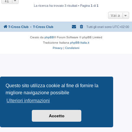
La ricerca ha trovato 3 risultati • Pagina
1
di
1
Vai a
T-Cross Club
T-Cross Club
Tutti gli orari sono
UTC+02:00
Creato da
phpBB
® Forum Software © phpBB Limited
Traduzione Italiana
phpBB-Italia.it
Privacy
|
Condizioni
Questo sito utilizza cookie al fine di fornire la
migliore navigazione possibile
Ulteriori informazioni
Accetto