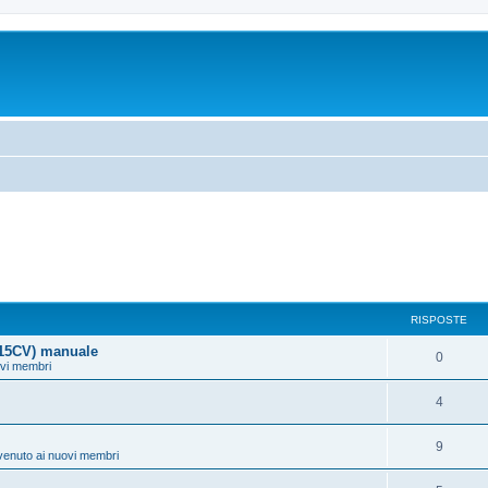
RISPOSTE
115CV) manuale
0
ovi membri
4
9
venuto ai nuovi membri