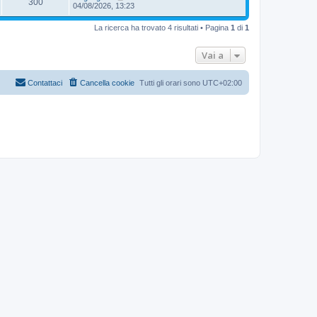
300
04/08/2026, 13:23
La ricerca ha trovato 4 risultati • Pagina
1
di
1
Vai a
Contattaci
Cancella cookie
Tutti gli orari sono
UTC+02:00