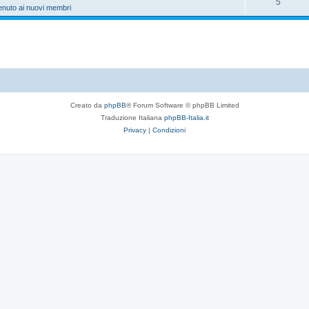
5
enuto ai nuovi membri
Creato da
phpBB
® Forum Software © phpBB Limited
Traduzione Italiana
phpBB-Italia.it
Privacy
|
Condizioni