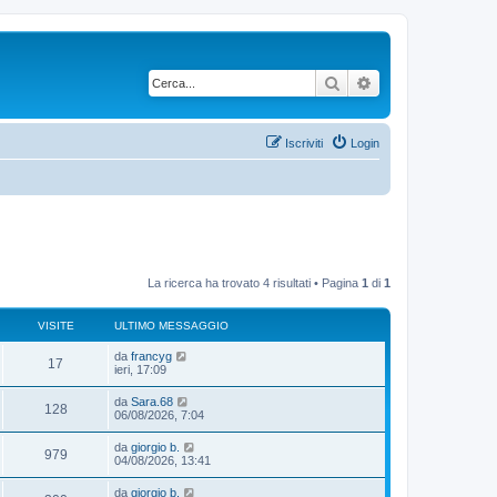
Cerca
Ricerca avanzata
Iscriviti
Login
La ricerca ha trovato 4 risultati • Pagina
1
di
1
VISITE
ULTIMO MESSAGGIO
da
francyg
17
ieri, 17:09
da
Sara.68
128
06/08/2026, 7:04
da
giorgio b.
979
04/08/2026, 13:41
da
giorgio b.