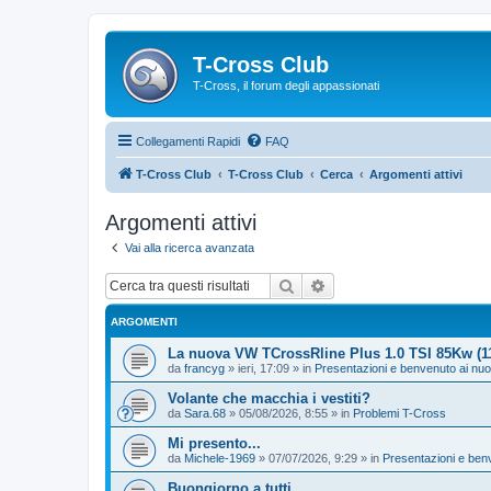
T-Cross Club
T-Cross, il forum degli appassionati
Collegamenti Rapidi
FAQ
T-Cross Club
T-Cross Club
Cerca
Argomenti attivi
Argomenti attivi
Vai alla ricerca avanzata
Cerca
Ricerca avanzata
ARGOMENTI
La nuova VW TCrossRline Plus 1.0 TSI 85Kw (
da
francyg
»
ieri, 17:09
» in
Presentazioni e benvenuto ai nu
Volante che macchia i vestiti?
da
Sara.68
»
05/08/2026, 8:55
» in
Problemi T-Cross
Mi presento...
da
Michele-1969
»
07/07/2026, 9:29
» in
Presentazioni e ben
Buongiorno a tutti