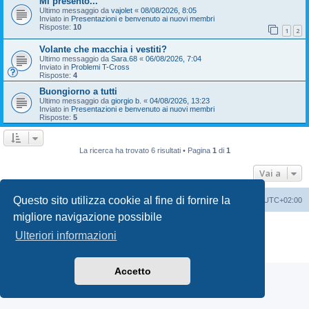
Mi presento...
Ultimo messaggio da
vajolet
«
08/08/2026, 8:05
Inviato in
Presentazioni e benvenuto ai nuovi membri
Risposte:
10
1
2
Volante che macchia i vestiti?
Ultimo messaggio da
Sara.68
«
06/08/2026, 7:04
Inviato in
Problemi T-Cross
Risposte:
4
Buongiorno a tutti
Ultimo messaggio da
giorgio b.
«
04/08/2026, 13:23
Inviato in
Presentazioni e benvenuto ai nuovi membri
Risposte:
5
La ricerca ha trovato 6 risultati • Pagina
1
di
1
Vai a
Questo sito utilizza cookie al fine di fornire la
T-Cross Club
T-Cross Club
Tutti gli orari sono
UTC+02:00
migliore navigazione possibile
Creato da
phpBB
® Forum Software © phpBB Limited
Ulteriori informazioni
Traduzione Italiana
phpBB-Italia.it
Privacy
|
Condizioni
Accetto