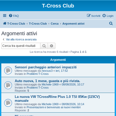
T-Cross Club
FAQ
Iscriviti
Login
C
T-Cross Club
T-Cross Club
Cerca
Argomenti attivi
e
Argomenti attivi
r
Vai alla ricerca avanzata
c
Cerca
Ricerca avanzata
a
La ricerca ha trovato 6 risultati • Pagina
1
di
1
Argomenti
Sensori parcheggio anteriori impazziti
Ultimo messaggio da
nexsus3
«
ieri, 17:52
Inviato in
Problemi T-Cross
Auto nuova, 1 mese, guasta e più rivista.
Ultimo messaggio da
Michele-1969
«
08/08/2026, 10:17
Inviato in
Problemi T-Cross
Risposte:
5
La nuova VW TCrossRline Plus 1.0 TSI 85Kw (115CV)
manuale
Ultimo messaggio da
Michele-1969
«
08/08/2026, 10:14
Inviato in
Presentazioni e benvenuto ai nuovi membri
Risposte:
2