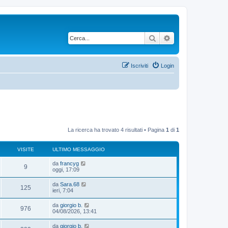
Cerca
Ricerca avanzata
Iscriviti
Login
La ricerca ha trovato 4 risultati • Pagina
1
di
1
VISITE
ULTIMO MESSAGGIO
da
francyg
9
oggi, 17:09
da
Sara.68
125
ieri, 7:04
da
giorgio b.
976
04/08/2026, 13:41
da
giorgio b.