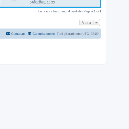
299
04/08/2026, 13:23
La ricerca ha trovato 4 risultati • Pagina
1
di
1
Vai a
Contattaci
Cancella cookie
Tutti gli orari sono
UTC+02:00