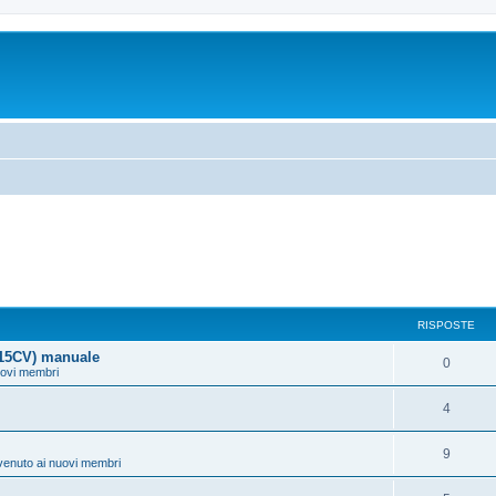
RISPOSTE
115CV) manuale
0
uovi membri
4
9
venuto ai nuovi membri