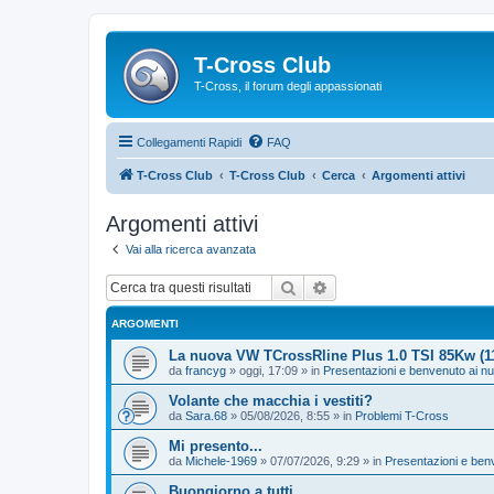
T-Cross Club
T-Cross, il forum degli appassionati
Collegamenti Rapidi
FAQ
T-Cross Club
T-Cross Club
Cerca
Argomenti attivi
Argomenti attivi
Vai alla ricerca avanzata
Cerca
Ricerca avanzata
ARGOMENTI
La nuova VW TCrossRline Plus 1.0 TSI 85Kw (
da
francyg
»
oggi, 17:09
» in
Presentazioni e benvenuto ai n
Volante che macchia i vestiti?
da
Sara.68
»
05/08/2026, 8:55
» in
Problemi T-Cross
Mi presento...
da
Michele-1969
»
07/07/2026, 9:29
» in
Presentazioni e ben
Buongiorno a tutti