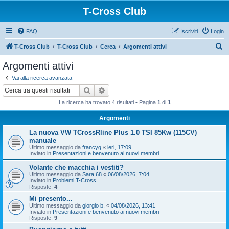
T-Cross Club
FAQ
Iscriviti
Login
C
T-Cross Club
T-Cross Club
Cerca
Argomenti attivi
e
Argomenti attivi
r
Vai alla ricerca avanzata
c
Cerca
Ricerca avanzata
a
La ricerca ha trovato 4 risultati • Pagina
1
di
1
Argomenti
La nuova VW TCrossRline Plus 1.0 TSI 85Kw (115CV)
manuale
Ultimo messaggio da
francyg
«
ieri, 17:09
Inviato in
Presentazioni e benvenuto ai nuovi membri
Volante che macchia i vestiti?
Ultimo messaggio da
Sara.68
«
06/08/2026, 7:04
Inviato in
Problemi T-Cross
Risposte:
4
Mi presento...
Ultimo messaggio da
giorgio b.
«
04/08/2026, 13:41
Inviato in
Presentazioni e benvenuto ai nuovi membri
Risposte:
9