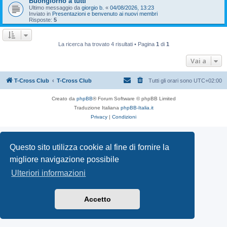
Buongiorno a tutti
Ultimo messaggio da
giorgio b.
«
04/08/2026, 13:23
Inviato in
Presentazioni e benvenuto ai nuovi membri
Risposte:
5
La ricerca ha trovato 4 risultati • Pagina
1
di
1
Vai a
T-Cross Club
T-Cross Club
Tutti gli orari sono
UTC+02:00
Creato da
phpBB
® Forum Software © phpBB Limited
Traduzione Italiana
phpBB-Italia.it
Privacy
|
Condizioni
Questo sito utilizza cookie al fine di fornire la
migliore navigazione possibile
Ulteriori informazioni
Accetto