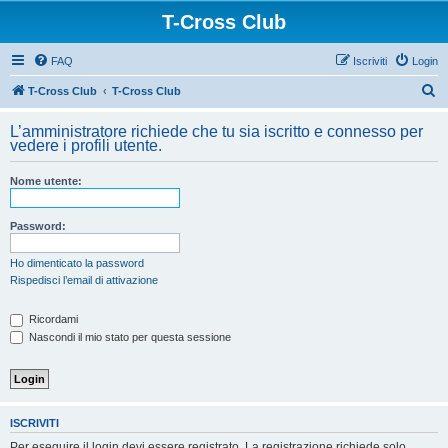
T-Cross Club
FAQ
Iscriviti
Login
C
T-Cross Club
T-Cross Club
e
L’amministratore richiede che tu sia iscritto e connesso per
r
vedere i profili utente.
c
Nome utente:
a
Password:
Ho dimenticato la password
Rispedisci l’email di attivazione
Ricordami
Nascondi il mio stato per questa sessione
ISCRIVITI
Per eseguire il login devi essere registrato. La registrazione richiede solo