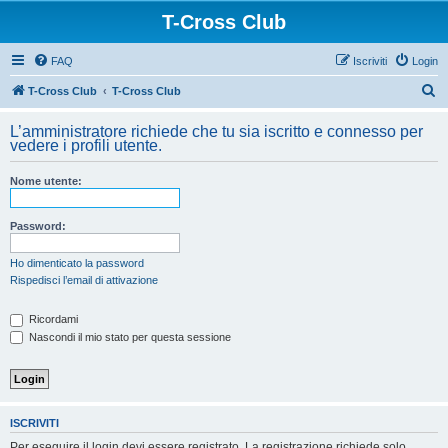
T-Cross Club
FAQ
Iscriviti
Login
C
T-Cross Club
T-Cross Club
e
L’amministratore richiede che tu sia iscritto e connesso per
r
vedere i profili utente.
c
Nome utente:
a
Password:
Ho dimenticato la password
Rispedisci l’email di attivazione
Ricordami
Nascondi il mio stato per questa sessione
ISCRIVITI
Per eseguire il login devi essere registrato. La registrazione richiede solo