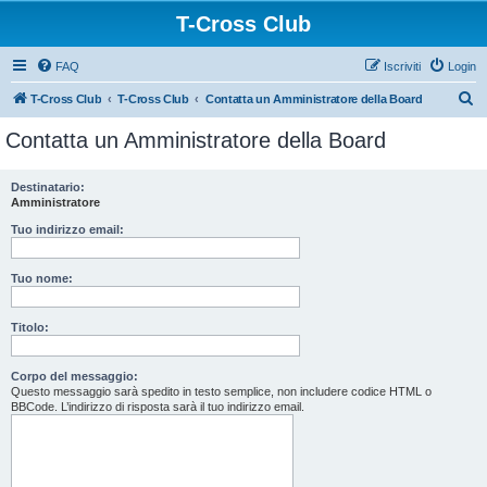
T-Cross Club
FAQ
Iscriviti
Login
C
T-Cross Club
T-Cross Club
Contatta un Amministratore della Board
e
Contatta un Amministratore della Board
r
c
Destinatario:
Amministratore
a
Tuo indirizzo email:
Tuo nome:
Titolo:
Corpo del messaggio:
Questo messaggio sarà spedito in testo semplice, non includere codice HTML o
BBCode. L’indirizzo di risposta sarà il tuo indirizzo email.