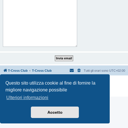
T-Cross Club
T-Cross Club
Tutti gli orari sono
UTC+02:00
Creato da
phpBB
® Forum Software © phpBB Limited
Questo sito utilizza cookie al fine di fornire la
Traduzione Italiana
phpBB-Italia.it
migliore navigazione possibile
Privacy
|
Condizioni
Ulteriori informazioni
Accetto