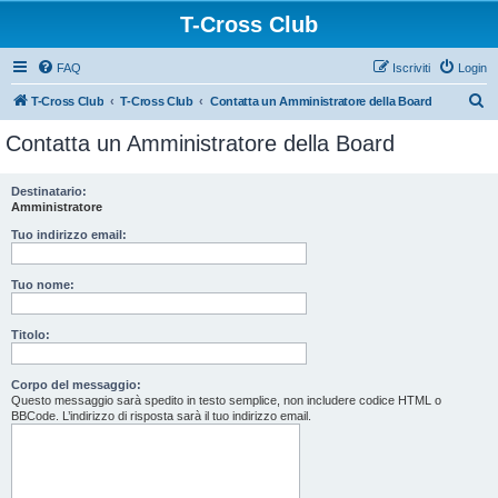
T-Cross Club
FAQ
Iscriviti
Login
C
T-Cross Club
T-Cross Club
Contatta un Amministratore della Board
e
Contatta un Amministratore della Board
r
c
Destinatario:
Amministratore
a
Tuo indirizzo email:
Tuo nome:
Titolo:
Corpo del messaggio:
Questo messaggio sarà spedito in testo semplice, non includere codice HTML o
BBCode. L’indirizzo di risposta sarà il tuo indirizzo email.