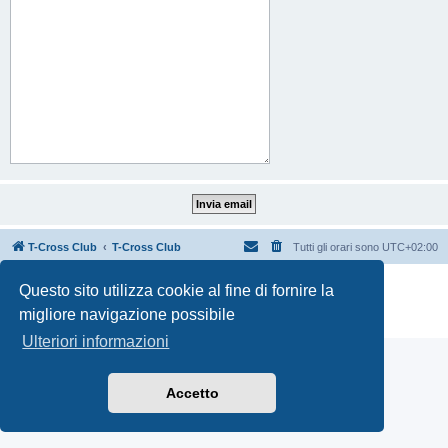
T-Cross Club
T-Cross Club
Tutti gli orari sono
UTC+02:00
Creato da
phpBB
® Forum Software © phpBB Limited
Questo sito utilizza cookie al fine di fornire la
Traduzione Italiana
phpBB-Italia.it
migliore navigazione possibile
Privacy
|
Condizioni
Ulteriori informazioni
Accetto