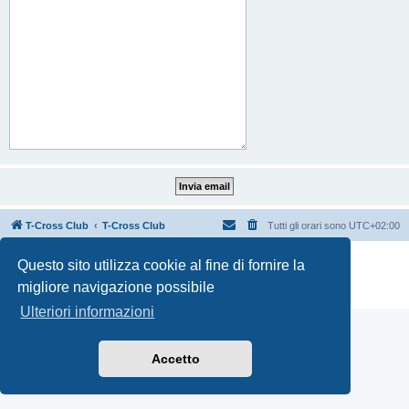
T-Cross Club
T-Cross Club
Tutti gli orari sono
UTC+02:00
Creato da
phpBB
® Forum Software © phpBB Limited
Questo sito utilizza cookie al fine di fornire la
Traduzione Italiana
phpBB-Italia.it
migliore navigazione possibile
Privacy
|
Condizioni
Ulteriori informazioni
Accetto