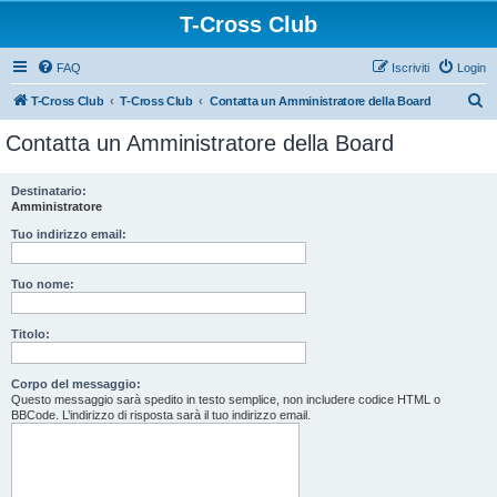
T-Cross Club
FAQ
Iscriviti
Login
C
T-Cross Club
T-Cross Club
Contatta un Amministratore della Board
e
Contatta un Amministratore della Board
r
c
Destinatario:
Amministratore
a
Tuo indirizzo email:
Tuo nome:
Titolo:
Corpo del messaggio:
Questo messaggio sarà spedito in testo semplice, non includere codice HTML o
BBCode. L’indirizzo di risposta sarà il tuo indirizzo email.