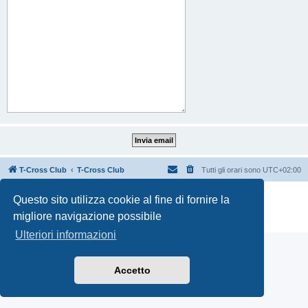
T-Cross Club
T-Cross Club
Tutti gli orari sono
UTC+02:00
Creato da
phpBB
® Forum Software © phpBB Limited
Questo sito utilizza cookie al fine di fornire la
Traduzione Italiana
phpBB-Italia.it
migliore navigazione possibile
Privacy
|
Condizioni
Ulteriori informazioni
Accetto