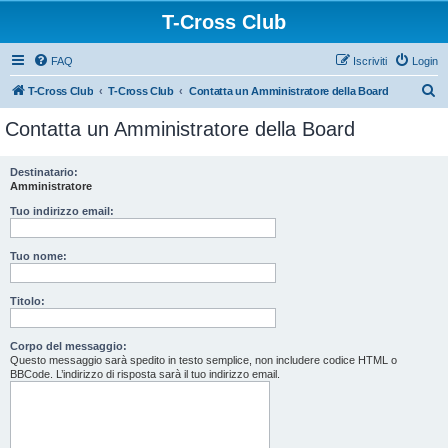
T-Cross Club
FAQ
Iscriviti
Login
C
T-Cross Club
T-Cross Club
Contatta un Amministratore della Board
e
Contatta un Amministratore della Board
r
c
Destinatario:
Amministratore
a
Tuo indirizzo email:
Tuo nome:
Titolo:
Corpo del messaggio:
Questo messaggio sarà spedito in testo semplice, non includere codice HTML o
BBCode. L’indirizzo di risposta sarà il tuo indirizzo email.