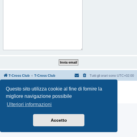
T-Cross Club
T-Cross Club
Tutti gli orari sono
UTC+02:00
Creato da
phpBB
® Forum Software © phpBB Limited
Questo sito utilizza cookie al fine di fornire la
Traduzione Italiana
phpBB-Italia.it
migliore navigazione possibile
Privacy
|
Condizioni
Ulteriori informazioni
Accetto