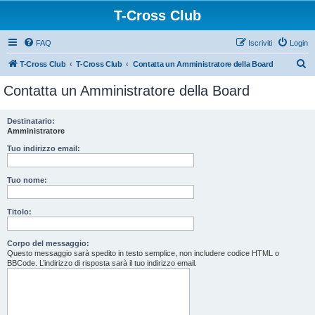
T-Cross Club
FAQ
Iscriviti
Login
C
T-Cross Club
T-Cross Club
Contatta un Amministratore della Board
e
Contatta un Amministratore della Board
r
c
Destinatario:
Amministratore
a
Tuo indirizzo email:
Tuo nome:
Titolo:
Corpo del messaggio:
Questo messaggio sarà spedito in testo semplice, non includere codice HTML o
BBCode. L’indirizzo di risposta sarà il tuo indirizzo email.