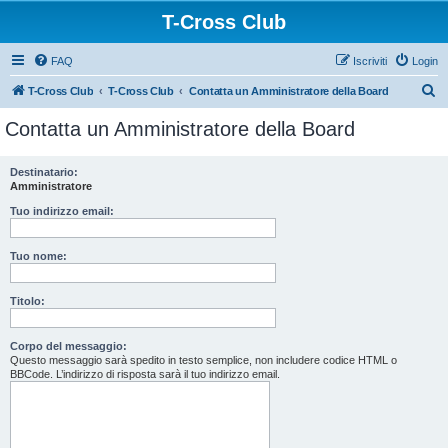
T-Cross Club
FAQ
Iscriviti
Login
C
T-Cross Club
T-Cross Club
Contatta un Amministratore della Board
e
Contatta un Amministratore della Board
r
c
Destinatario:
Amministratore
a
Tuo indirizzo email:
Tuo nome:
Titolo:
Corpo del messaggio:
Questo messaggio sarà spedito in testo semplice, non includere codice HTML o
BBCode. L’indirizzo di risposta sarà il tuo indirizzo email.