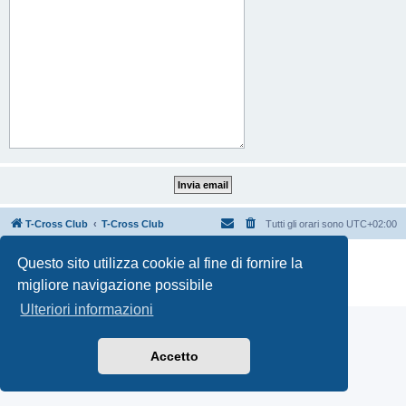
T-Cross Club
T-Cross Club
Tutti gli orari sono
UTC+02:00
Creato da
phpBB
® Forum Software © phpBB Limited
Questo sito utilizza cookie al fine di fornire la
Traduzione Italiana
phpBB-Italia.it
migliore navigazione possibile
Privacy
|
Condizioni
Ulteriori informazioni
Accetto