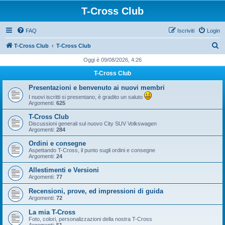
T-Cross Club
FAQ
Iscriviti
Login
C
T-Cross Club
T-Cross Club
e
Oggi è 09/08/2026, 4:26
r
T-Cross Club
c
Presentazioni e benvenuto ai nuovi membri
a
I nuovi iscritti si presentano, è gradito un saluto
Argomenti:
625
T-Cross Club
Discussioni generali sul nuovo City SUV Volkswagen
Argomenti:
284
Ordini e consegne
Aspettando T-Cross, il punto sugli ordini e consegne
Argomenti:
24
Allestimenti e Versioni
Argomenti:
77
Recensioni, prove, ed impressioni di guida
Argomenti:
72
La mia T-Cross
Foto, colori, personalizzazioni della nostra T-Cross