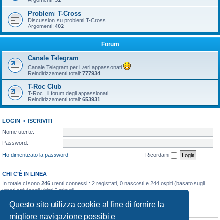
Argomenti:
51
Problemi T-Cross
Discussioni su problemi T-Cross
Argomenti:
402
Forum
Canale Telegram
Canale Telegram per i veri appassionati
Reindirizzamenti totali:
777934
T-Roc Club
T-Roc , il forum degli appassionati
Reindirizzamenti totali:
653931
LOGIN
•
ISCRIVITI
Nome utente:
Password:
Ho dimenticato la password
Ricordami
CHI C’È IN LINEA
In totale ci sono
246
utenti connessi : 2 registrati, 0 nascosti e 244 ospiti (basato sugli
utenti attivi negli ultimi 5 minuti)
Record di utenti connessi:
10858
registrato il 23/03/2026, 5:17
Questo sito utilizza cookie al fine di fornire la
STATISTICHE
migliore navigazione possibile