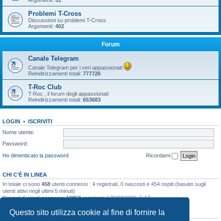
Argomenti:
51
Problemi T-Cross
Discussioni su problemi T-Cross
Argomenti:
402
Forum
Canale Telegram
Canale Telegram per i veri appassionati
Reindirizzamenti totali:
777726
T-Roc Club
T-Roc , il forum degli appassionati
Reindirizzamenti totali:
653683
LOGIN
•
ISCRIVITI
Nome utente:
Password:
Ho dimenticato la password
Ricordami
CHI C’È IN LINEA
In totale ci sono
458
utenti connessi : 4 registrati, 0 nascosti e 454 ospiti (basato sugli
utenti attivi negli ultimi 5 minuti)
Record di utenti connessi:
10858
registrato il 23/03/2026, 5:17
Questo sito utilizza cookie al fine di fornire la
STATISTICHE