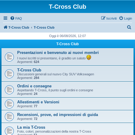
T-Cross Club
FAQ
Iscriviti
Login
C
T-Cross Club
T-Cross Club
e
Oggi è 06/08/2026, 12:07
r
T-Cross Club
c
Presentazioni e benvenuto ai nuovi membri
a
I nuovi iscritti si presentano, è gradito un saluto
Argomenti:
624
T-Cross Club
Discussioni generali sul nuovo City SUV Volkswagen
Argomenti:
284
Ordini e consegne
Aspettando T-Cross, il punto sugli ordini e consegne
Argomenti:
24
Allestimenti e Versioni
Argomenti:
77
Recensioni, prove, ed impressioni di guida
Argomenti:
72
La mia T-Cross
Foto, colori, personalizzazioni della nostra T-Cross