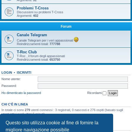
Argomenti:
51
Problemi T-Cross
Discussioni su problemi T-Cross
Argomenti:
402
Forum
Canale Telegram
Canale Telegram per i veri appassionati
Reindirizzamenti totali:
777788
T-Roc Club
T-Roc , il forum degli appassionati
Reindirizzamenti totali:
653750
LOGIN
•
ISCRIVITI
Nome utente:
Password:
Ho dimenticato la password
Ricordami
CHI C’È IN LINEA
In totale ci sono
279
utenti connessi : 3 registrati, 0 nascosti e 276 ospiti (basato sugli
utenti attivi negli ultimi 5 minuti)
Record di utenti connessi:
10858
registrato il 23/03/2026, 5:17
Questo sito utilizza cookie al fine di fornire la
STATISTICHE
migliore navigazione possibile