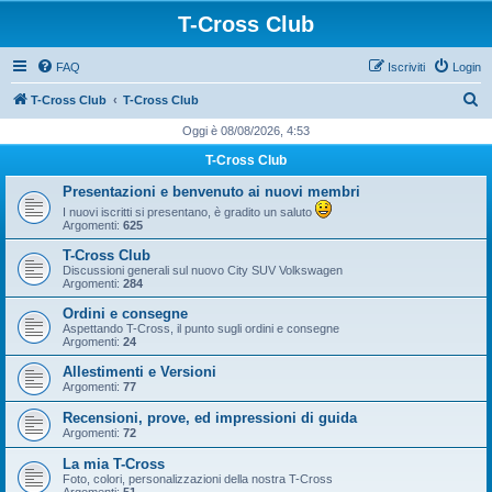
T-Cross Club
FAQ
Iscriviti
Login
C
T-Cross Club
T-Cross Club
e
Oggi è 08/08/2026, 4:53
r
T-Cross Club
c
Presentazioni e benvenuto ai nuovi membri
a
I nuovi iscritti si presentano, è gradito un saluto
Argomenti:
625
T-Cross Club
Discussioni generali sul nuovo City SUV Volkswagen
Argomenti:
284
Ordini e consegne
Aspettando T-Cross, il punto sugli ordini e consegne
Argomenti:
24
Allestimenti e Versioni
Argomenti:
77
Recensioni, prove, ed impressioni di guida
Argomenti:
72
La mia T-Cross
Foto, colori, personalizzazioni della nostra T-Cross