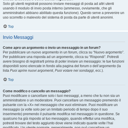
Solo gli utenti registrati possono inviare messaggi di posta ad altri utenti
usando il modulo di invio posta interno (ammesso, ovviamente, che gli
amministratori abbiano abilitato questa funzione). Questo serve a prevenire un
uso scorretto o malevolo del sistema di posta da parte di utenti anonimi.
Top
Invio Messaggi
Come apro un argomento o invio un messaggio in un forum?
Per pubblicare un nuovo argomento in un forum, clicca su “Nuovo argomento”.
Per pubblicare una risposta ad un argomento, clicca su “Rispondi”. Potresti
avere bisogno di registrarti prima di poter inviare un messaggio: le tue funzioni
disponibili sono elencate in fondo alla pagina del forum o dell’argomento (la
lista
Puoi aprire nuovi argomenti
,
Puoi votare nei sondaggi
, ecc.).
Top
Come modifico o cancello un messaggio?
Puoi modificare o cancellare solo i tuoi messaggi, a meno che tu non sia un
amministratore o un moderatore. Puoi cancellare un messaggio premendo il
pulsante con la «X» nel messaggio che vuoi eliminare. Puoi modificare un
messaggio (a volte solo per un limitato periodo di tempo dopo il suo
inserimento) premendo il pulsante
modifica
nel messaggio in questione. Se
qualcuno ha già risposto al tuo messaggio, quando effettui una modifica,
potresti trovare del testo aggiunto dove viene indicato quante volte l’hai
modificato. Un utente normale, generalmente, non può cancellare un