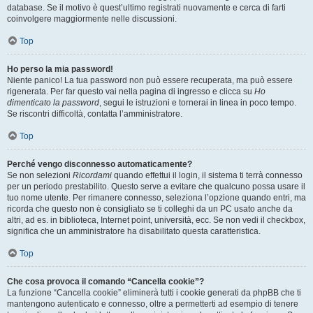
database. Se il motivo è quest’ultimo registrati nuovamente e cerca di farti
coinvolgere maggiormente nelle discussioni.
Top
Ho perso la mia password!
Niente panico! La tua password non può essere recuperata, ma può essere
rigenerata. Per far questo vai nella pagina di ingresso e clicca su
Ho
dimenticato la password
, segui le istruzioni e tornerai in linea in poco tempo.
Se riscontri difficoltà, contatta l’amministratore.
Top
Perché vengo disconnesso automaticamente?
Se non selezioni
Ricordami
quando effettui il login, il sistema ti terrà connesso
per un periodo prestabilito. Questo serve a evitare che qualcuno possa usare il
tuo nome utente. Per rimanere connesso, seleziona l’opzione quando entri, ma
ricorda che questo non è consigliato se ti colleghi da un PC usato anche da
altri, ad es. in biblioteca, Internet point, università, ecc. Se non vedi il checkbox,
significa che un amministratore ha disabilitato questa caratteristica.
Top
Che cosa provoca il comando “Cancella cookie”?
La funzione “Cancella cookie” eliminerà tutti i cookie generati da phpBB che ti
mantengono autenticato e connesso, oltre a permetterti ad esempio di tenere