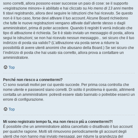
sono corretti, allora possono esser successe un paio di cose: se il supporto
«registrazione minore» è abilitato e hai cliccato su
Ho meno di 13 anni
mentre
ti stavi registrando, allora devi seguire le istruzioni che hai ricevuto. Se questo
non è il tuo caso, forse devi attivare il tuo account. Alcune Board richiedono
che tutte le nuove registrazioni vengano attivate dall’utente stesso o dagli
amministratori, prima di poter accedere. Quando ti registri ti verrà indicato che
tipo di attivazione è richiesta. Se ti è stato inviato un messaggio di posta, allora
segui le istruzioni; se non hai ricevuto nessun messaggio... sei sicuro che il tuo
indirizzo di posta sia valido? (L’attivazione via posta serve a ridurre la
possibilità di avere utenti anonimi che abusano della Board.) Se sei sicuro che
l’indirizzo di posta che hai usato sia corretto, allora prova a contattare un
amministratore.
Top
Perché non riesco a connettermi?
Ci sono svariati motivi per cui questo succede. Per prima cosa controlla che
nome utente e password siano corretti. Di solito il problema è questo, altrimenti
contatta un amministratore: potresti essere stato bannato o potrebbe esserci un
errore di configurazione.
Top
Mi sono registrato tempo fa, ma non riesco più a connettermi?!
È possibile che un amministratore abbia cancellato o disattivato il tuo account
per qualche ragione. Molti siti rimuovono periodicamente gli account degli
utenti che non hanno mai inviato messaggi, per ridurre la grandezza del