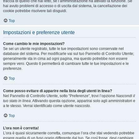
traccia di quello che hai letto, se l’amministrazione ha attivato la funzione. Se
hai avuto problemi di accesso o di uscita dal sistema, la cancellazione dei
cookie potrebbe risolvere tali disguidi.
Top
Impostazioni e preferenze utente
Come cambio le mie impostazioni?
Se sei un utente registrato, tutte le tue impostazioni sono conservate nel
database del sistema. Per modificarle vai sul tuo Pannello di Controllo Utente;
generalmente sta in cima ad ogni pagina, ma questo potrebbe non essere
sempre vero. Questo ti permetterà di cambiare tutte le tue impostazioni e le
preferenze.
Top
Come posso evitare di apparire nella lista degli utenti in linea?
Nel Pannello di Controllo Utente, sotto “Preferenze”, trovi l’opzione
Nascondi il
tuo stato in linea
. Attivando questa opzione, apparirai solo agli amministratori e
a te stesso. Verrai identificato come utente nascosto.
Top
L’ora non è corretta!
L’ora è quasi sicuramente corretta, comunque l’ora che stai vedendo potrebbe
essere quella di un fuso orario differente dal tuo. Se così fosse, devi cambiare