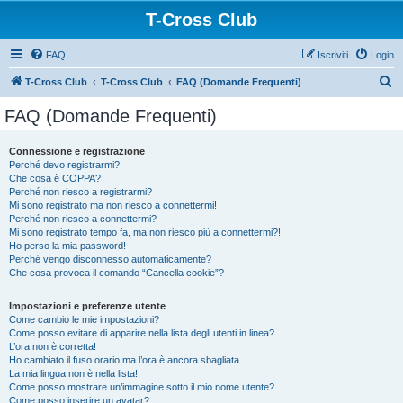
T-Cross Club
FAQ
Iscriviti
Login
C
T-Cross Club
T-Cross Club
FAQ (Domande Frequenti)
e
FAQ (Domande Frequenti)
r
c
Connessione e registrazione
Perché devo registrarmi?
a
Che cosa è COPPA?
Perché non riesco a registrarmi?
Mi sono registrato ma non riesco a connettermi!
Perché non riesco a connettermi?
Mi sono registrato tempo fa, ma non riesco più a connettermi?!
Ho perso la mia password!
Perché vengo disconnesso automaticamente?
Che cosa provoca il comando “Cancella cookie”?
Impostazioni e preferenze utente
Come cambio le mie impostazioni?
Come posso evitare di apparire nella lista degli utenti in linea?
L’ora non è corretta!
Ho cambiato il fuso orario ma l’ora è ancora sbagliata
La mia lingua non è nella lista!
Come posso mostrare un’immagine sotto il mio nome utente?
Come posso inserire un avatar?