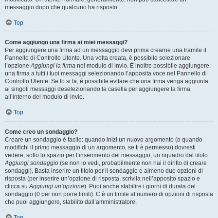
messaggio dopo che qualcuno ha risposto.
Top
Come aggiungo una firma ai miei messaggi?
Per aggiungere una firma ad un messaggio devi prima crearne una tramite il
Pannello di Controllo Utente. Una volta creata, è possibile selezionare
l’opzione
Aggiungi la firma
nel modulo di invio. È inoltre possibile aggiungere
una firma a tutti i tuoi messaggi selezionando l’apposita voce nel Pannello di
Controllo Utente. Se lo si fa, è possibile evitare che una firma venga aggiunta
ai singoli messaggi deselezionando la casella per aggiungere la firma
all’interno del modulo di invio.
Top
Come creo un sondaggio?
Creare un sondaggio è facile: quando inizi un nuovo argomento (o quando
modifichi il primo messaggio di un argomento, se ti è permesso) dovresti
vedere, sotto lo spazio per l’inserimento del messaggio, un riquadro dal titolo
Aggiungi sondaggio
(se non lo vedi, probabilmente non hai il diritto di creare
sondaggi). Basta inserire un titolo per il sondaggio e almeno due opzioni di
risposta (per inserire un’opzione di risposta, scrivila nell’apposito spazio e
clicca su
Aggiungi un’opzione
). Puoi anche stabilire i giorni di durata del
sondaggio (0 per non porre limiti). C’è un limite al numero di opzioni di risposta
che puoi aggiungere, stabilito dall’amministratore.
Top