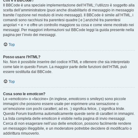
Cos’è il BBCode?
Il BBCode è una speciale implementazione dell’HTML; l’utilizzo è soggetto alla
scelta dell’amministratore (puoi anche disabilitarlo di messaggio in messaggio
tramite l’opzione nel modulo di invio messaggi). Il BBCode è simile all’HTML, i
comandi sono racchiusi tra parentesi quadre [ e ] anziché tra parentesi
angolari < e > e offre un controllo maggiore su cosa e come viene mostrato nei
messaggi. Per maggiori informazioni sul BBCode leggi la guida presente nella
pagina per l’invio dei messaggi.
Top
Posso usare l’HTML?
No. Non è possibile inserire del codice HTML e ottenere che sia interpretato
come tale in questo Forum. La maggior parte delle funzioni dell’HTML può
essere sostituita dal BBCode.
Top
Cosa sono le emoticon?
Le «emoticon» o «faccine» (in inglese,
emoticons
o
smileys
) sono piccole
immagini che possono essere usate per esprimere una sensazione o
un’emozione con pochi caratteri; ad es. :) significa felice, :( significa triste.
Questo Forum trasforma automaticamente queste serie di caratteri in immagini.
La lista completa delle emoticon è visibile nella pagina di invio messaggi.
Cerca di non esagerare nell’uso delle emoticon, possono facilmente rendere
un messaggio illeggibile, e un moderatore potrebbe decidere di modificarlo o
addirittura rimuoverlo.