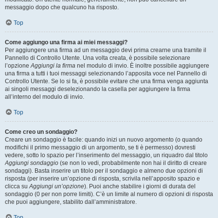
messaggio dopo che qualcuno ha risposto.
Top
Come aggiungo una firma ai miei messaggi?
Per aggiungere una firma ad un messaggio devi prima crearne una tramite il
Pannello di Controllo Utente. Una volta creata, è possibile selezionare
l’opzione
Aggiungi la firma
nel modulo di invio. È inoltre possibile aggiungere
una firma a tutti i tuoi messaggi selezionando l’apposita voce nel Pannello di
Controllo Utente. Se lo si fa, è possibile evitare che una firma venga aggiunta
ai singoli messaggi deselezionando la casella per aggiungere la firma
all’interno del modulo di invio.
Top
Come creo un sondaggio?
Creare un sondaggio è facile: quando inizi un nuovo argomento (o quando
modifichi il primo messaggio di un argomento, se ti è permesso) dovresti
vedere, sotto lo spazio per l’inserimento del messaggio, un riquadro dal titolo
Aggiungi sondaggio
(se non lo vedi, probabilmente non hai il diritto di creare
sondaggi). Basta inserire un titolo per il sondaggio e almeno due opzioni di
risposta (per inserire un’opzione di risposta, scrivila nell’apposito spazio e
clicca su
Aggiungi un’opzione
). Puoi anche stabilire i giorni di durata del
sondaggio (0 per non porre limiti). C’è un limite al numero di opzioni di risposta
che puoi aggiungere, stabilito dall’amministratore.
Top