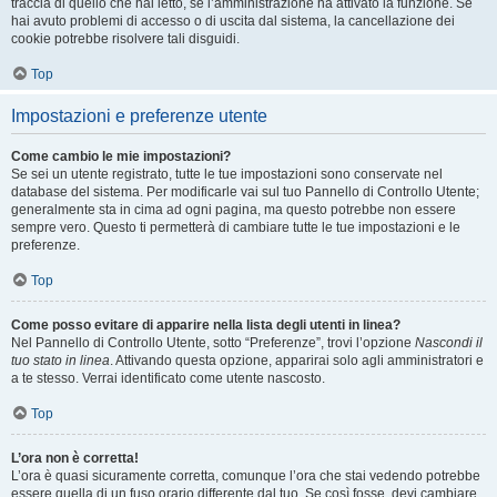
traccia di quello che hai letto, se l’amministrazione ha attivato la funzione. Se
hai avuto problemi di accesso o di uscita dal sistema, la cancellazione dei
cookie potrebbe risolvere tali disguidi.
Top
Impostazioni e preferenze utente
Come cambio le mie impostazioni?
Se sei un utente registrato, tutte le tue impostazioni sono conservate nel
database del sistema. Per modificarle vai sul tuo Pannello di Controllo Utente;
generalmente sta in cima ad ogni pagina, ma questo potrebbe non essere
sempre vero. Questo ti permetterà di cambiare tutte le tue impostazioni e le
preferenze.
Top
Come posso evitare di apparire nella lista degli utenti in linea?
Nel Pannello di Controllo Utente, sotto “Preferenze”, trovi l’opzione
Nascondi il
tuo stato in linea
. Attivando questa opzione, apparirai solo agli amministratori e
a te stesso. Verrai identificato come utente nascosto.
Top
L’ora non è corretta!
L’ora è quasi sicuramente corretta, comunque l’ora che stai vedendo potrebbe
essere quella di un fuso orario differente dal tuo. Se così fosse, devi cambiare