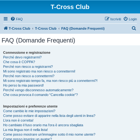
T-Cross Club
FAQ
Iscriviti
Login
C
T-Cross Club
T-Cross Club
FAQ (Domande Frequenti)
e
FAQ (Domande Frequenti)
r
c
Connessione e registrazione
Perché devo registrarmi?
a
Che cosa è COPPA?
Perché non riesco a registrarmi?
Mi sono registrato ma non riesco a connettermi!
Perché non riesco a connettermi?
Mi sono registrato tempo fa, ma non riesco più a connettermi?!
Ho perso la mia password!
Perché vengo disconnesso automaticamente?
Che cosa provoca il comando “Cancella cookie”?
Impostazioni e preferenze utente
Come cambio le mie impostazioni?
Come posso evitare di apparire nella lista degli utenti in linea?
L’ora non è corretta!
Ho cambiato il fuso orario ma l’ora è ancora sbagliata
La mia lingua non è nella lista!
Come posso mostrare un’immagine sotto il mio nome utente?
Come posso inserire un avatar?