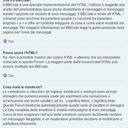
Cos’è il BBCode?
Il BBCode è una speciale implementazione dell’HTML; l’utilizzo è soggetto alla
scelta dell’amministratore (puoi anche disabilitarlo di messaggio in messaggio
tramite l’opzione nel modulo di invio messaggi). Il BBCode è simile all’HTML, i
comandi sono racchiusi tra parentesi quadre [ e ] anziché tra parentesi
angolari < e > e offre un controllo maggiore su cosa e come viene mostrato nei
messaggi. Per maggiori informazioni sul BBCode leggi la guida presente nella
pagina per l’invio dei messaggi.
Top
Posso usare l’HTML?
No. Non è possibile inserire del codice HTML e ottenere che sia interpretato
come tale in questo Forum. La maggior parte delle funzioni dell’HTML può
essere sostituita dal BBCode.
Top
Cosa sono le emoticon?
Le «emoticon» o «faccine» (in inglese,
emoticons
o
smileys
) sono piccole
immagini che possono essere usate per esprimere una sensazione o
un’emozione con pochi caratteri; ad es. :) significa felice, :( significa triste.
Questo Forum trasforma automaticamente queste serie di caratteri in immagini.
La lista completa delle emoticon è visibile nella pagina di invio messaggi.
Cerca di non esagerare nell’uso delle emoticon, possono facilmente rendere
un messaggio illeggibile, e un moderatore potrebbe decidere di modificarlo o
addirittura rimuoverlo.