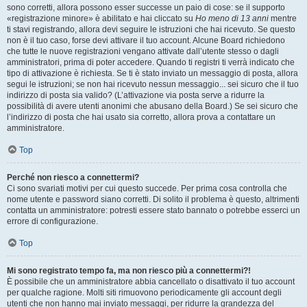
sono corretti, allora possono esser successe un paio di cose: se il supporto
«registrazione minore» è abilitato e hai cliccato su
Ho meno di 13 anni
mentre
ti stavi registrando, allora devi seguire le istruzioni che hai ricevuto. Se questo
non è il tuo caso, forse devi attivare il tuo account. Alcune Board richiedono
che tutte le nuove registrazioni vengano attivate dall’utente stesso o dagli
amministratori, prima di poter accedere. Quando ti registri ti verrà indicato che
tipo di attivazione è richiesta. Se ti è stato inviato un messaggio di posta, allora
segui le istruzioni; se non hai ricevuto nessun messaggio... sei sicuro che il tuo
indirizzo di posta sia valido? (L’attivazione via posta serve a ridurre la
possibilità di avere utenti anonimi che abusano della Board.) Se sei sicuro che
l’indirizzo di posta che hai usato sia corretto, allora prova a contattare un
amministratore.
Top
Perché non riesco a connettermi?
Ci sono svariati motivi per cui questo succede. Per prima cosa controlla che
nome utente e password siano corretti. Di solito il problema è questo, altrimenti
contatta un amministratore: potresti essere stato bannato o potrebbe esserci un
errore di configurazione.
Top
Mi sono registrato tempo fa, ma non riesco più a connettermi?!
È possibile che un amministratore abbia cancellato o disattivato il tuo account
per qualche ragione. Molti siti rimuovono periodicamente gli account degli
utenti che non hanno mai inviato messaggi, per ridurre la grandezza del