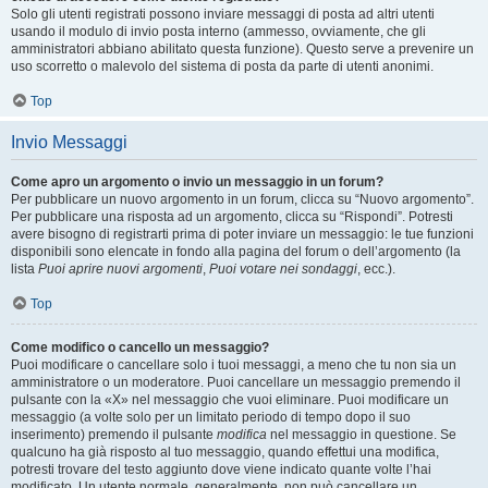
Solo gli utenti registrati possono inviare messaggi di posta ad altri utenti
usando il modulo di invio posta interno (ammesso, ovviamente, che gli
amministratori abbiano abilitato questa funzione). Questo serve a prevenire un
uso scorretto o malevolo del sistema di posta da parte di utenti anonimi.
Top
Invio Messaggi
Come apro un argomento o invio un messaggio in un forum?
Per pubblicare un nuovo argomento in un forum, clicca su “Nuovo argomento”.
Per pubblicare una risposta ad un argomento, clicca su “Rispondi”. Potresti
avere bisogno di registrarti prima di poter inviare un messaggio: le tue funzioni
disponibili sono elencate in fondo alla pagina del forum o dell’argomento (la
lista
Puoi aprire nuovi argomenti
,
Puoi votare nei sondaggi
, ecc.).
Top
Come modifico o cancello un messaggio?
Puoi modificare o cancellare solo i tuoi messaggi, a meno che tu non sia un
amministratore o un moderatore. Puoi cancellare un messaggio premendo il
pulsante con la «X» nel messaggio che vuoi eliminare. Puoi modificare un
messaggio (a volte solo per un limitato periodo di tempo dopo il suo
inserimento) premendo il pulsante
modifica
nel messaggio in questione. Se
qualcuno ha già risposto al tuo messaggio, quando effettui una modifica,
potresti trovare del testo aggiunto dove viene indicato quante volte l’hai
modificato. Un utente normale, generalmente, non può cancellare un