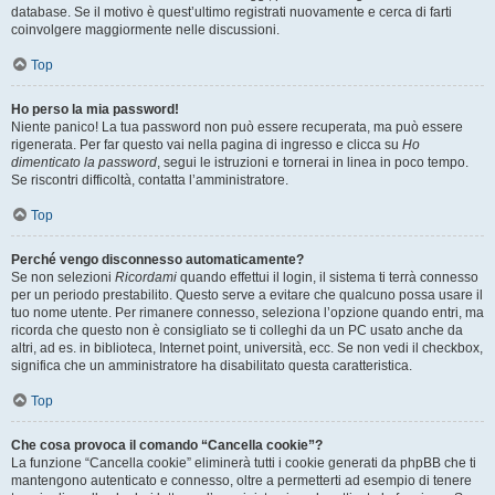
database. Se il motivo è quest’ultimo registrati nuovamente e cerca di farti
coinvolgere maggiormente nelle discussioni.
Top
Ho perso la mia password!
Niente panico! La tua password non può essere recuperata, ma può essere
rigenerata. Per far questo vai nella pagina di ingresso e clicca su
Ho
dimenticato la password
, segui le istruzioni e tornerai in linea in poco tempo.
Se riscontri difficoltà, contatta l’amministratore.
Top
Perché vengo disconnesso automaticamente?
Se non selezioni
Ricordami
quando effettui il login, il sistema ti terrà connesso
per un periodo prestabilito. Questo serve a evitare che qualcuno possa usare il
tuo nome utente. Per rimanere connesso, seleziona l’opzione quando entri, ma
ricorda che questo non è consigliato se ti colleghi da un PC usato anche da
altri, ad es. in biblioteca, Internet point, università, ecc. Se non vedi il checkbox,
significa che un amministratore ha disabilitato questa caratteristica.
Top
Che cosa provoca il comando “Cancella cookie”?
La funzione “Cancella cookie” eliminerà tutti i cookie generati da phpBB che ti
mantengono autenticato e connesso, oltre a permetterti ad esempio di tenere