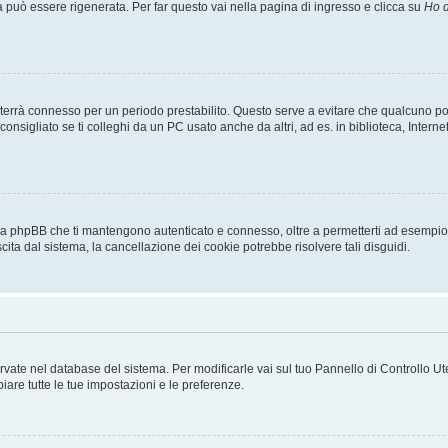
uò essere rigenerata. Per far questo vai nella pagina di ingresso e clicca su
Ho d
a ti terrà connesso per un periodo prestabilito. Questo serve a evitare che qualcuno
sigliato se ti colleghi da un PC usato anche da altri, ad es. in biblioteca, Internet
 da phpBB che ti mantengono autenticato e connesso, oltre a permetterti ad esempio d
cita dal sistema, la cancellazione dei cookie potrebbe risolvere tali disguidi.
servate nel database del sistema. Per modificarle vai sul tuo Pannello di Controllo
re tutte le tue impostazioni e le preferenze.