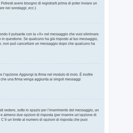
tresti avere bisogno di registrarti prima di poter inviare un
are nei sondaggi
, ecc.).
endo il pulsante con la «X» nel messaggio che vuoi eliminare.
in questione. Se qualcuno ha già risposto al tuo messaggio,
mente, non può cancellare un messaggio dopo che qualcuno ha
re l’opzione
Aggiungi la firma
nel modulo di invio. È inoltre
re che una firma venga aggiunta ai singoli messaggi
i vedere, sotto lo spazio per l’inserimento del messaggio, un
o e almeno due opzioni di risposta (per inserire un’opzione di
). C’è un limite al numero di opzioni di risposta che puoi