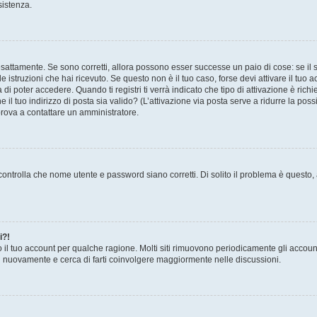
sistenza.
sattamente. Se sono corretti, allora possono esser successe un paio di cose: se il 
le istruzioni che hai ricevuto. Se questo non è il tuo caso, forse devi attivare il tu
di poter accedere. Quando ti registri ti verrà indicato che tipo di attivazione è richi
e il tuo indirizzo di posta sia valido? (L’attivazione via posta serve a ridurre la po
 prova a contattare un amministratore.
ontrolla che nome utente e password siano corretti. Di solito il problema è questo, a
i?!
o il tuo account per qualche ragione. Molti siti rimuovono periodicamente gli accoun
ti nuovamente e cerca di farti coinvolgere maggiormente nelle discussioni.