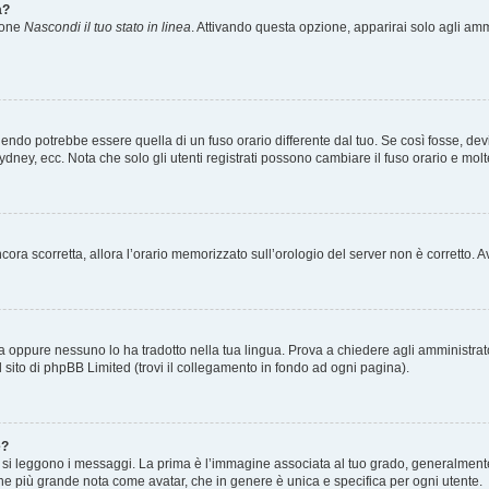
a?
zione
Nascondi il tuo stato in linea
. Attivando questa opzione, apparirai solo agli ammi
ndo potrebbe essere quella di un fuso orario differente dal tuo. Se così fosse, devi 
ydney, ecc. Nota che solo gli utenti registrati possono cambiare il fuso orario e mol
 ancora scorretta, allora l’orario memorizzato sull’orologio del server non è corretto
a oppure nessuno lo ha tradotto nella tua lingua. Prova a chiedere agli amministrator
l sito di phpBB Limited (trovi il collegamento in fondo ad ogni pagina).
e?
 leggono i messaggi. La prima è l’immagine associata al tuo grado, generalmente ha
agine più grande nota come avatar, che in genere è unica e specifica per ogni utente.