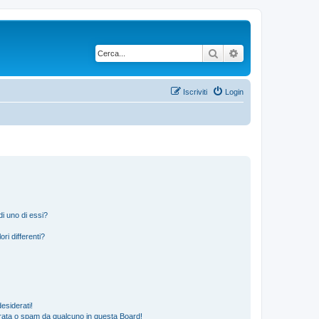
Cerca
Ricerca avanzata
Iscriviti
Login
i uno di essi?
ri differenti?
esiderati!
rata o spam da qualcuno in questa Board!