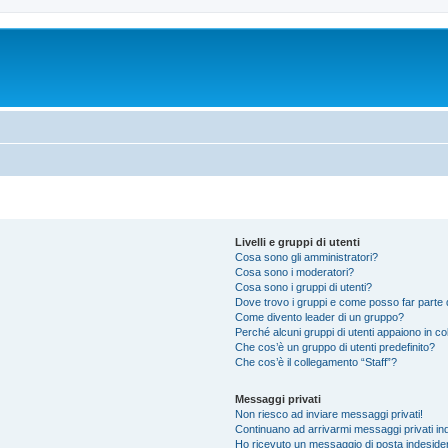
Livelli e gruppi di utenti
Cosa sono gli amministratori?
Cosa sono i moderatori?
Cosa sono i gruppi di utenti?
Dove trovo i gruppi e come posso far parte d
Come divento leader di un gruppo?
Perché alcuni gruppi di utenti appaiono in colo
Che cos’è un gruppo di utenti predefinito?
Che cos’è il collegamento “Staff”?
Messaggi privati
Non riesco ad inviare messaggi privati!
Continuano ad arrivarmi messaggi privati ind
Ho ricevuto un messaggio di posta indeside