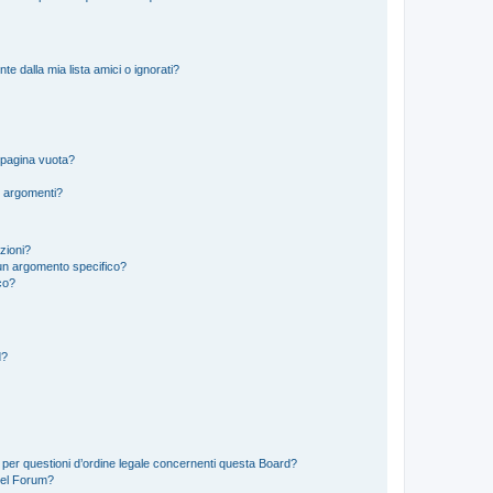
 dalla mia lista amici o ignorati?
 pagina vuota?
i argomenti?
izioni?
un argomento specifico?
co?
d?
 per questioni d’ordine legale concernenti questa Board?
del Forum?