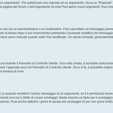
 argomento”. Per pubblicare una risposta ad un argomento, clicca su “Rispondi”. Po
la pagina del forum o dell’argomento (la lista
Puoi aprire nuovi argomenti
,
Puoi vot
 tu non sia un amministratore o un moderatore. Puoi cancellare un messaggio prem
iodo di tempo dopo il suo inserimento) premendo il pulsante
modifica
nel messaggio 
nto dove viene indicato quante volte l’hai modificato. Un utente normale, general
a tramite il Pannello di Controllo Utente. Una volta creata, è possibile seleziona
ndo l’apposita voce nel Pannello di Controllo Utente. Se lo si fa, è possibile evita
el modulo di invio.
(o quando modifichi il primo messaggio di un argomento, se ti è permesso) dovrest
mente non hai il diritto di creare sondaggi). Basta inserire un titolo per il sondaggi
pzione
). Puoi anche stabilire i giorni di durata del sondaggio (0 per non porre limiti