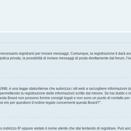
necessario registrarsi per inviare messaggi. Comunque, la registrazione ti darà acce
tica privata, la possibilità di inviare messaggi di posta direttamente dal forum, l’is
98, è una legge statunitense che autorizza i siti web a raccogliere informazioni da 
, permettendo la registrazione delle informazioni scritte dal minore. Se hai dubbi o i
esta Board non possono fornire consigli legali e non sono un punto di contatto per q
i e/o per questioni d’ordine legale concernenti questa Board?”.
 indirizzo IP oppure vietato il nome utente che stai tentando di registrare. Può anch