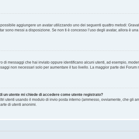
” è possibile aggiungere un avatar utilizzando uno dei seguenti quattro metodi: Gra
atar sono messi a disposizione. Se non ti è concesso l’uso degli avatar, allora è un
mero di messaggi che hai inviato oppure identificano alcuni utenti, ad esempio, mode
ssaggi non necessari solo per aumentare il tuo livello. La maggior parte dei Forum
 di un utente mi chiede di accedere come utente registrato?
altri utenti usando il modulo di invio posta interno (ammesso, ovviamente, che gli a
arte di utenti anonimi.