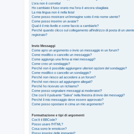
L’ora non è corretta!
Ho cambiato il fuso orario ma l’ora è ancora sbagliata
La mia lingua non è nella lista!
Come posso mostrare un’immagine sotto il mio nome utente?
Come posso inserire un avatar?
Qual è il mio livello e come faccio a cambiarlo?
Perché quando clicco sul collegamento all’indirizzo di posta di un ute
registrato?
Invio Messaggi
Come apro un argomento o invio un messaggio in un forum?
Come modifico o cancello un messaggio?
Come aggiungo una firma ai miei messaggi?
Come creo un sondaggio?
Perché non è possibile aggiungere ulteriori opzioni del sondaggio?
Come modifico o cancello un sondaggio?
Perché non riesco ad accedere a un forum?
Perché non riesco ad aggiungere allegati?
Perché ho ricevuto un richiamo?
Come posso segnalare messaggi ai moderatori?
Che cos’è il pulsante “Salva” nella finestra di invio dei messaggi?
Perché il mio messaggio deve essere approvato?
Come posso spostare in cima un mio argomento?
Formattazione e tipi di argomenti
Cos’è il BBCode?
Posso usare l’HTML?
Cosa sono le emoticon?
Posso inserire delle immagini?