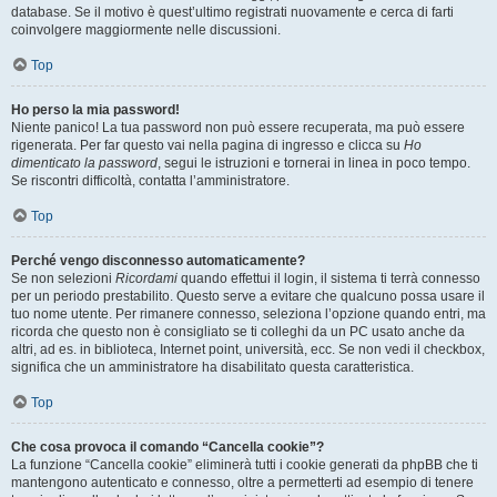
database. Se il motivo è quest’ultimo registrati nuovamente e cerca di farti
coinvolgere maggiormente nelle discussioni.
Top
Ho perso la mia password!
Niente panico! La tua password non può essere recuperata, ma può essere
rigenerata. Per far questo vai nella pagina di ingresso e clicca su
Ho
dimenticato la password
, segui le istruzioni e tornerai in linea in poco tempo.
Se riscontri difficoltà, contatta l’amministratore.
Top
Perché vengo disconnesso automaticamente?
Se non selezioni
Ricordami
quando effettui il login, il sistema ti terrà connesso
per un periodo prestabilito. Questo serve a evitare che qualcuno possa usare il
tuo nome utente. Per rimanere connesso, seleziona l’opzione quando entri, ma
ricorda che questo non è consigliato se ti colleghi da un PC usato anche da
altri, ad es. in biblioteca, Internet point, università, ecc. Se non vedi il checkbox,
significa che un amministratore ha disabilitato questa caratteristica.
Top
Che cosa provoca il comando “Cancella cookie”?
La funzione “Cancella cookie” eliminerà tutti i cookie generati da phpBB che ti
mantengono autenticato e connesso, oltre a permetterti ad esempio di tenere