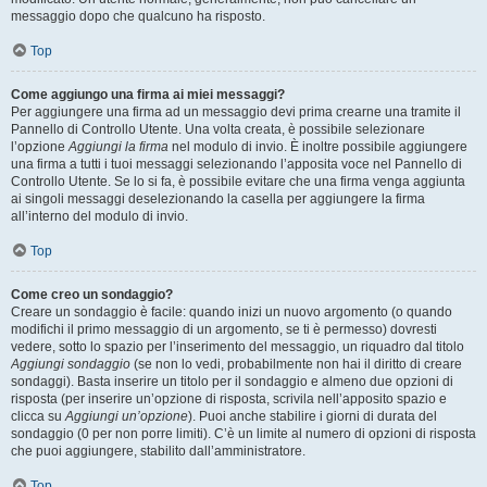
messaggio dopo che qualcuno ha risposto.
Top
Come aggiungo una firma ai miei messaggi?
Per aggiungere una firma ad un messaggio devi prima crearne una tramite il
Pannello di Controllo Utente. Una volta creata, è possibile selezionare
l’opzione
Aggiungi la firma
nel modulo di invio. È inoltre possibile aggiungere
una firma a tutti i tuoi messaggi selezionando l’apposita voce nel Pannello di
Controllo Utente. Se lo si fa, è possibile evitare che una firma venga aggiunta
ai singoli messaggi deselezionando la casella per aggiungere la firma
all’interno del modulo di invio.
Top
Come creo un sondaggio?
Creare un sondaggio è facile: quando inizi un nuovo argomento (o quando
modifichi il primo messaggio di un argomento, se ti è permesso) dovresti
vedere, sotto lo spazio per l’inserimento del messaggio, un riquadro dal titolo
Aggiungi sondaggio
(se non lo vedi, probabilmente non hai il diritto di creare
sondaggi). Basta inserire un titolo per il sondaggio e almeno due opzioni di
risposta (per inserire un’opzione di risposta, scrivila nell’apposito spazio e
clicca su
Aggiungi un’opzione
). Puoi anche stabilire i giorni di durata del
sondaggio (0 per non porre limiti). C’è un limite al numero di opzioni di risposta
che puoi aggiungere, stabilito dall’amministratore.
Top