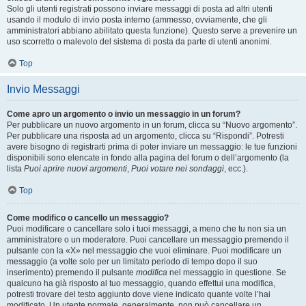
Solo gli utenti registrati possono inviare messaggi di posta ad altri utenti
usando il modulo di invio posta interno (ammesso, ovviamente, che gli
amministratori abbiano abilitato questa funzione). Questo serve a prevenire un
uso scorretto o malevolo del sistema di posta da parte di utenti anonimi.
Top
Invio Messaggi
Come apro un argomento o invio un messaggio in un forum?
Per pubblicare un nuovo argomento in un forum, clicca su “Nuovo argomento”.
Per pubblicare una risposta ad un argomento, clicca su “Rispondi”. Potresti
avere bisogno di registrarti prima di poter inviare un messaggio: le tue funzioni
disponibili sono elencate in fondo alla pagina del forum o dell’argomento (la
lista
Puoi aprire nuovi argomenti
,
Puoi votare nei sondaggi
, ecc.).
Top
Come modifico o cancello un messaggio?
Puoi modificare o cancellare solo i tuoi messaggi, a meno che tu non sia un
amministratore o un moderatore. Puoi cancellare un messaggio premendo il
pulsante con la «X» nel messaggio che vuoi eliminare. Puoi modificare un
messaggio (a volte solo per un limitato periodo di tempo dopo il suo
inserimento) premendo il pulsante
modifica
nel messaggio in questione. Se
qualcuno ha già risposto al tuo messaggio, quando effettui una modifica,
potresti trovare del testo aggiunto dove viene indicato quante volte l’hai
modificato. Un utente normale, generalmente, non può cancellare un