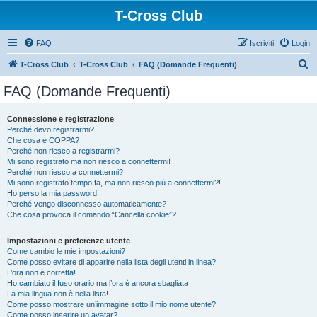
T-Cross Club
FAQ
Iscriviti
Login
C
T-Cross Club
T-Cross Club
FAQ (Domande Frequenti)
e
FAQ (Domande Frequenti)
r
c
Connessione e registrazione
Perché devo registrarmi?
a
Che cosa è COPPA?
Perché non riesco a registrarmi?
Mi sono registrato ma non riesco a connettermi!
Perché non riesco a connettermi?
Mi sono registrato tempo fa, ma non riesco più a connettermi?!
Ho perso la mia password!
Perché vengo disconnesso automaticamente?
Che cosa provoca il comando “Cancella cookie”?
Impostazioni e preferenze utente
Come cambio le mie impostazioni?
Come posso evitare di apparire nella lista degli utenti in linea?
L’ora non è corretta!
Ho cambiato il fuso orario ma l’ora è ancora sbagliata
La mia lingua non è nella lista!
Come posso mostrare un’immagine sotto il mio nome utente?
Come posso inserire un avatar?