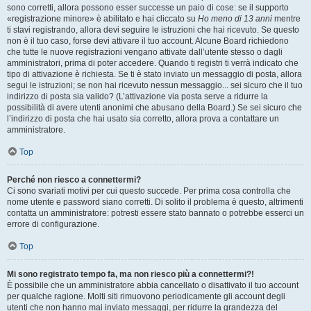
sono corretti, allora possono esser successe un paio di cose: se il supporto
«registrazione minore» è abilitato e hai cliccato su
Ho meno di 13 anni
mentre
ti stavi registrando, allora devi seguire le istruzioni che hai ricevuto. Se questo
non è il tuo caso, forse devi attivare il tuo account. Alcune Board richiedono
che tutte le nuove registrazioni vengano attivate dall’utente stesso o dagli
amministratori, prima di poter accedere. Quando ti registri ti verrà indicato che
tipo di attivazione è richiesta. Se ti è stato inviato un messaggio di posta, allora
segui le istruzioni; se non hai ricevuto nessun messaggio... sei sicuro che il tuo
indirizzo di posta sia valido? (L’attivazione via posta serve a ridurre la
possibilità di avere utenti anonimi che abusano della Board.) Se sei sicuro che
l’indirizzo di posta che hai usato sia corretto, allora prova a contattare un
amministratore.
Top
Perché non riesco a connettermi?
Ci sono svariati motivi per cui questo succede. Per prima cosa controlla che
nome utente e password siano corretti. Di solito il problema è questo, altrimenti
contatta un amministratore: potresti essere stato bannato o potrebbe esserci un
errore di configurazione.
Top
Mi sono registrato tempo fa, ma non riesco più a connettermi?!
È possibile che un amministratore abbia cancellato o disattivato il tuo account
per qualche ragione. Molti siti rimuovono periodicamente gli account degli
utenti che non hanno mai inviato messaggi, per ridurre la grandezza del