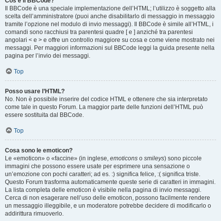
Cos’è il BBCode?
Il BBCode è una speciale implementazione dell’HTML; l’utilizzo è soggetto alla
scelta dell’amministratore (puoi anche disabilitarlo di messaggio in messaggio
tramite l’opzione nel modulo di invio messaggi). Il BBCode è simile all’HTML, i
comandi sono racchiusi tra parentesi quadre [ e ] anziché tra parentesi
angolari < e > e offre un controllo maggiore su cosa e come viene mostrato nei
messaggi. Per maggiori informazioni sul BBCode leggi la guida presente nella
pagina per l’invio dei messaggi.
Top
Posso usare l’HTML?
No. Non è possibile inserire del codice HTML e ottenere che sia interpretato
come tale in questo Forum. La maggior parte delle funzioni dell’HTML può
essere sostituita dal BBCode.
Top
Cosa sono le emoticon?
Le «emoticon» o «faccine» (in inglese,
emoticons
o
smileys
) sono piccole
immagini che possono essere usate per esprimere una sensazione o
un’emozione con pochi caratteri; ad es. :) significa felice, :( significa triste.
Questo Forum trasforma automaticamente queste serie di caratteri in immagini.
La lista completa delle emoticon è visibile nella pagina di invio messaggi.
Cerca di non esagerare nell’uso delle emoticon, possono facilmente rendere
un messaggio illeggibile, e un moderatore potrebbe decidere di modificarlo o
addirittura rimuoverlo.