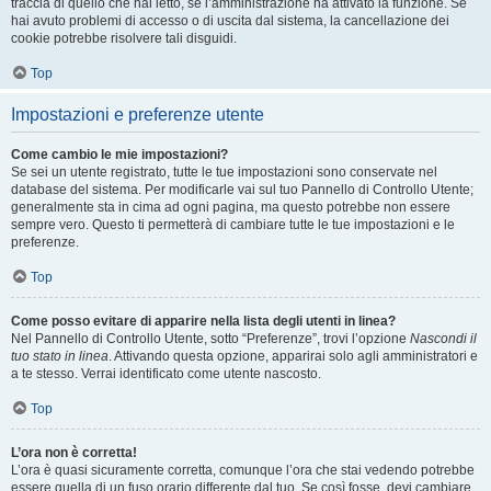
traccia di quello che hai letto, se l’amministrazione ha attivato la funzione. Se
hai avuto problemi di accesso o di uscita dal sistema, la cancellazione dei
cookie potrebbe risolvere tali disguidi.
Top
Impostazioni e preferenze utente
Come cambio le mie impostazioni?
Se sei un utente registrato, tutte le tue impostazioni sono conservate nel
database del sistema. Per modificarle vai sul tuo Pannello di Controllo Utente;
generalmente sta in cima ad ogni pagina, ma questo potrebbe non essere
sempre vero. Questo ti permetterà di cambiare tutte le tue impostazioni e le
preferenze.
Top
Come posso evitare di apparire nella lista degli utenti in linea?
Nel Pannello di Controllo Utente, sotto “Preferenze”, trovi l’opzione
Nascondi il
tuo stato in linea
. Attivando questa opzione, apparirai solo agli amministratori e
a te stesso. Verrai identificato come utente nascosto.
Top
L’ora non è corretta!
L’ora è quasi sicuramente corretta, comunque l’ora che stai vedendo potrebbe
essere quella di un fuso orario differente dal tuo. Se così fosse, devi cambiare