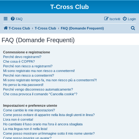
T-Cross Club
FAQ
Iscriviti
Login
C
T-Cross Club
T-Cross Club
FAQ (Domande Frequenti)
e
FAQ (Domande Frequenti)
r
c
Connessione e registrazione
Perché devo registrarmi?
a
Che cosa è COPPA?
Perché non riesco a registrarmi?
Mi sono registrato ma non riesco a connettermi!
Perché non riesco a connettermi?
Mi sono registrato tempo fa, ma non riesco più a connettermi?!
Ho perso la mia password!
Perché vengo disconnesso automaticamente?
Che cosa provoca il comando “Cancella cookie”?
Impostazioni e preferenze utente
Come cambio le mie impostazioni?
Come posso evitare di apparire nella lista degli utenti in linea?
L’ora non è corretta!
Ho cambiato il fuso orario ma l’ora è ancora sbagliata
La mia lingua non è nella lista!
Come posso mostrare un’immagine sotto il mio nome utente?
Come posso inserire un avatar?