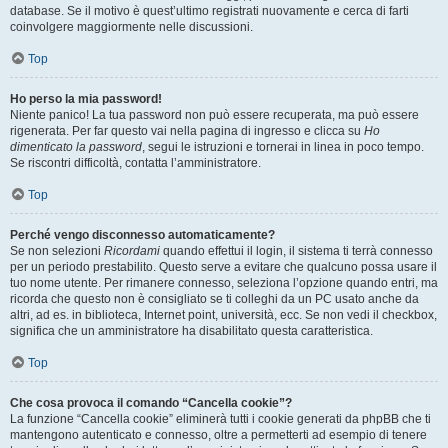
database. Se il motivo è quest’ultimo registrati nuovamente e cerca di farti
coinvolgere maggiormente nelle discussioni.
Top
Ho perso la mia password!
Niente panico! La tua password non può essere recuperata, ma può essere
rigenerata. Per far questo vai nella pagina di ingresso e clicca su
Ho
dimenticato la password
, segui le istruzioni e tornerai in linea in poco tempo.
Se riscontri difficoltà, contatta l’amministratore.
Top
Perché vengo disconnesso automaticamente?
Se non selezioni
Ricordami
quando effettui il login, il sistema ti terrà connesso
per un periodo prestabilito. Questo serve a evitare che qualcuno possa usare il
tuo nome utente. Per rimanere connesso, seleziona l’opzione quando entri, ma
ricorda che questo non è consigliato se ti colleghi da un PC usato anche da
altri, ad es. in biblioteca, Internet point, università, ecc. Se non vedi il checkbox,
significa che un amministratore ha disabilitato questa caratteristica.
Top
Che cosa provoca il comando “Cancella cookie”?
La funzione “Cancella cookie” eliminerà tutti i cookie generati da phpBB che ti
mantengono autenticato e connesso, oltre a permetterti ad esempio di tenere