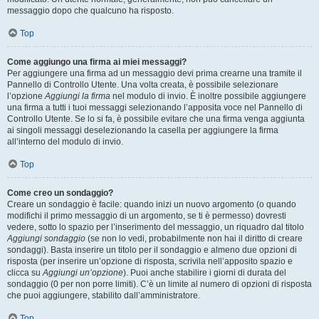
messaggio dopo che qualcuno ha risposto.
Top
Come aggiungo una firma ai miei messaggi?
Per aggiungere una firma ad un messaggio devi prima crearne una tramite il
Pannello di Controllo Utente. Una volta creata, è possibile selezionare
l’opzione
Aggiungi la firma
nel modulo di invio. È inoltre possibile aggiungere
una firma a tutti i tuoi messaggi selezionando l’apposita voce nel Pannello di
Controllo Utente. Se lo si fa, è possibile evitare che una firma venga aggiunta
ai singoli messaggi deselezionando la casella per aggiungere la firma
all’interno del modulo di invio.
Top
Come creo un sondaggio?
Creare un sondaggio è facile: quando inizi un nuovo argomento (o quando
modifichi il primo messaggio di un argomento, se ti è permesso) dovresti
vedere, sotto lo spazio per l’inserimento del messaggio, un riquadro dal titolo
Aggiungi sondaggio
(se non lo vedi, probabilmente non hai il diritto di creare
sondaggi). Basta inserire un titolo per il sondaggio e almeno due opzioni di
risposta (per inserire un’opzione di risposta, scrivila nell’apposito spazio e
clicca su
Aggiungi un’opzione
). Puoi anche stabilire i giorni di durata del
sondaggio (0 per non porre limiti). C’è un limite al numero di opzioni di risposta
che puoi aggiungere, stabilito dall’amministratore.
Top