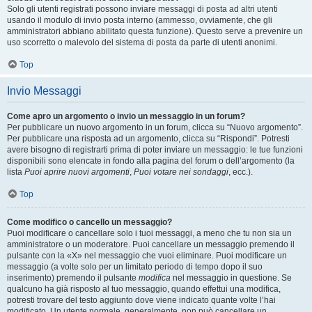
Solo gli utenti registrati possono inviare messaggi di posta ad altri utenti
usando il modulo di invio posta interno (ammesso, ovviamente, che gli
amministratori abbiano abilitato questa funzione). Questo serve a prevenire un
uso scorretto o malevolo del sistema di posta da parte di utenti anonimi.
Top
Invio Messaggi
Come apro un argomento o invio un messaggio in un forum?
Per pubblicare un nuovo argomento in un forum, clicca su “Nuovo argomento”.
Per pubblicare una risposta ad un argomento, clicca su “Rispondi”. Potresti
avere bisogno di registrarti prima di poter inviare un messaggio: le tue funzioni
disponibili sono elencate in fondo alla pagina del forum o dell’argomento (la
lista
Puoi aprire nuovi argomenti
,
Puoi votare nei sondaggi
, ecc.).
Top
Come modifico o cancello un messaggio?
Puoi modificare o cancellare solo i tuoi messaggi, a meno che tu non sia un
amministratore o un moderatore. Puoi cancellare un messaggio premendo il
pulsante con la «X» nel messaggio che vuoi eliminare. Puoi modificare un
messaggio (a volte solo per un limitato periodo di tempo dopo il suo
inserimento) premendo il pulsante
modifica
nel messaggio in questione. Se
qualcuno ha già risposto al tuo messaggio, quando effettui una modifica,
potresti trovare del testo aggiunto dove viene indicato quante volte l’hai
modificato. Un utente normale, generalmente, non può cancellare un