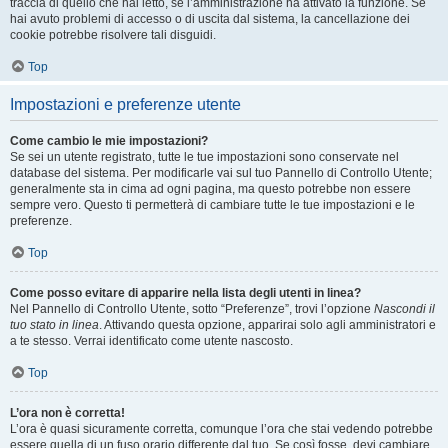
traccia di quello che hai letto, se l’amministrazione ha attivato la funzione. Se
hai avuto problemi di accesso o di uscita dal sistema, la cancellazione dei
cookie potrebbe risolvere tali disguidi.
Top
Impostazioni e preferenze utente
Come cambio le mie impostazioni?
Se sei un utente registrato, tutte le tue impostazioni sono conservate nel
database del sistema. Per modificarle vai sul tuo Pannello di Controllo Utente;
generalmente sta in cima ad ogni pagina, ma questo potrebbe non essere
sempre vero. Questo ti permetterà di cambiare tutte le tue impostazioni e le
preferenze.
Top
Come posso evitare di apparire nella lista degli utenti in linea?
Nel Pannello di Controllo Utente, sotto “Preferenze”, trovi l’opzione
Nascondi il
tuo stato in linea
. Attivando questa opzione, apparirai solo agli amministratori e
a te stesso. Verrai identificato come utente nascosto.
Top
L’ora non è corretta!
L’ora è quasi sicuramente corretta, comunque l’ora che stai vedendo potrebbe
essere quella di un fuso orario differente dal tuo. Se così fosse, devi cambiare