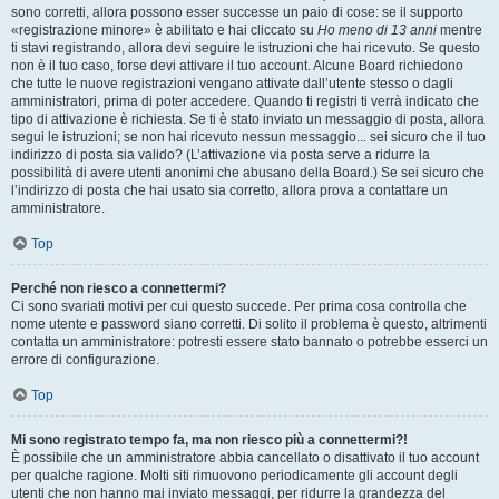
sono corretti, allora possono esser successe un paio di cose: se il supporto
«registrazione minore» è abilitato e hai cliccato su
Ho meno di 13 anni
mentre
ti stavi registrando, allora devi seguire le istruzioni che hai ricevuto. Se questo
non è il tuo caso, forse devi attivare il tuo account. Alcune Board richiedono
che tutte le nuove registrazioni vengano attivate dall’utente stesso o dagli
amministratori, prima di poter accedere. Quando ti registri ti verrà indicato che
tipo di attivazione è richiesta. Se ti è stato inviato un messaggio di posta, allora
segui le istruzioni; se non hai ricevuto nessun messaggio... sei sicuro che il tuo
indirizzo di posta sia valido? (L’attivazione via posta serve a ridurre la
possibilità di avere utenti anonimi che abusano della Board.) Se sei sicuro che
l’indirizzo di posta che hai usato sia corretto, allora prova a contattare un
amministratore.
Top
Perché non riesco a connettermi?
Ci sono svariati motivi per cui questo succede. Per prima cosa controlla che
nome utente e password siano corretti. Di solito il problema è questo, altrimenti
contatta un amministratore: potresti essere stato bannato o potrebbe esserci un
errore di configurazione.
Top
Mi sono registrato tempo fa, ma non riesco più a connettermi?!
È possibile che un amministratore abbia cancellato o disattivato il tuo account
per qualche ragione. Molti siti rimuovono periodicamente gli account degli
utenti che non hanno mai inviato messaggi, per ridurre la grandezza del